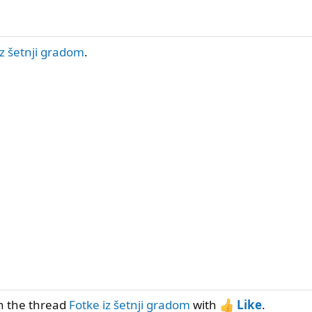
iz šetnji gradom
.
n the thread
Fotke iz šetnji gradom
with
Like
.