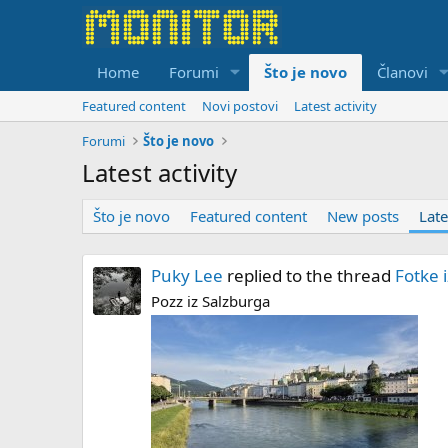
Home
Forumi
Što je novo
Članovi
Featured content
Novi postovi
Latest activity
Forumi
Što je novo
Latest activity
Što je novo
Featured content
New posts
Late
Puky Lee
replied to the thread
Fotke 
Pozz iz Salzburga