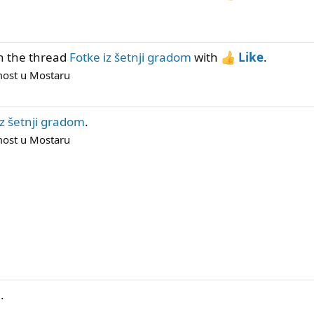
n the thread
Fotke iz šetnji gradom
with
Like
.
 most u Mostaru
iz šetnji gradom
.
 most u Mostaru
i
.