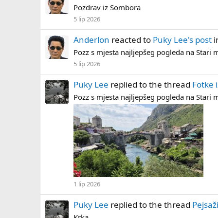
Pozdrav iz Sombora
5 lip 2026
Anderlon
reacted to
Puky Lee's post
i
Pozz s mjesta najljepšeg pogleda na Stari
5 lip 2026
Puky Lee
replied to the thread
Fotke 
Pozz s mjesta najljepšeg pogleda na Stari
1 lip 2026
Puky Lee
replied to the thread
Pejsaž
Krka