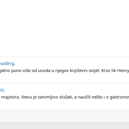
eading
.
tno puno više od uvoda u njegov književni svijet. Kroz lik Henry
ti
.
h majstora. Stevu je zanimljivo slušati, a naučiš nešto i o gastronom