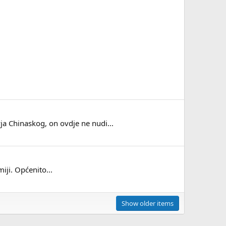
ja Chinaskog, on ovdje ne nudi...
iji. Općenito...
Show older items