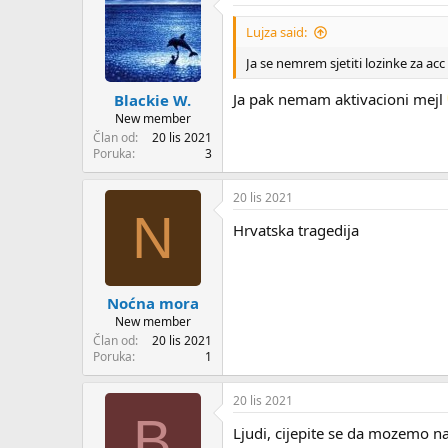
Lujza said:
Ja se nemrem sjetiti lozinke za acc
Ja pak nemam aktivacioni mejl
Blackie W.
New member
Član od
20 lis 2021
Poruka
3
20 lis 2021
N
Hrvatska tragedija
Noćna mora
New member
Član od
20 lis 2021
Poruka
1
20 lis 2021
B
Ljudi, cijepite se da mozemo n