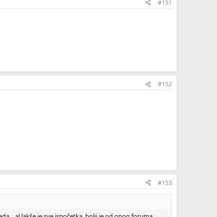
#151
#152
#153
da... al lakše je sve ispočetka. bolji je od onog foruma