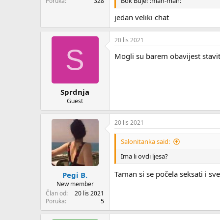
Bok Buje! :mah-mah:
Poruka
328
jedan veliki chat
20 lis 2021
S
Mogli su barem obavijest staviti..
Sprdnja
Guest
20 lis 2021
Salonitanka said:
Ima li ovdi ljesa?
Taman si se počela seksati i sv
Pegi B.
New member
Član od
20 lis 2021
Poruka
5