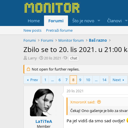
Home
Forumi
Što je novo
Članovi
New posts
Pretraži forume
Forumi
Forumi
Monitor forum
Baš razno
Zbilo se to 20. lis 2021. u 21:00
T
S
T
Larry
20 lis 2021
chat
h
t
a
r
a
g
Not open for further replies.
e
r
s
a
t
Prev
1
...
6
7
8
9
10
...
14
Next
d
d
s
a
20 lis 2021
t
t
a
e
XmoronX said:
r
t
Čekaj! Ono gašenje je bilo za stva
e
r
Pa jel vidiš da smo sad ovdje?
LaTiTeA
Member