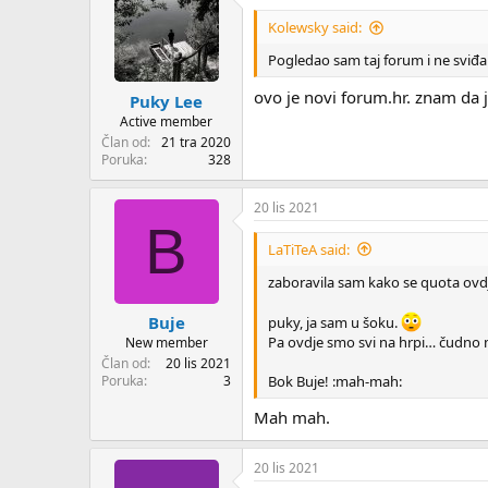
Kolewsky said:
Pogledao sam taj forum i ne sviđa 
ovo je novi forum.hr. znam da je
Puky Lee
Active member
Član od
21 tra 2020
Poruka
328
20 lis 2021
B
LaTiTeA said:
zaboravila sam kako se quota ovdj
Buje
puky, ja sam u šoku.
Pa ovdje smo svi na hrpi… čudno 
New member
Član od
20 lis 2021
Bok Buje! :mah-mah:
Poruka
3
Mah mah.
20 lis 2021