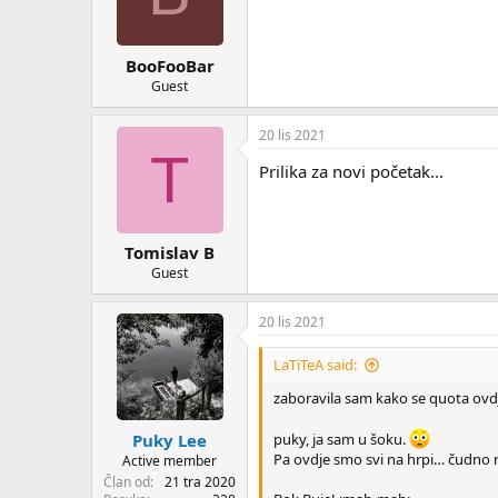
BooFooBar
Guest
20 lis 2021
T
Prilika za novi početak...
Tomislav B
Guest
20 lis 2021
LaTiTeA said:
zaboravila sam kako se quota ovdj
Puky Lee
puky, ja sam u šoku.
Pa ovdje smo svi na hrpi… čudno 
Active member
Član od
21 tra 2020