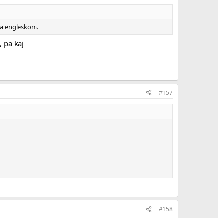
 na engleskom.
, pa kaj
#157
#158