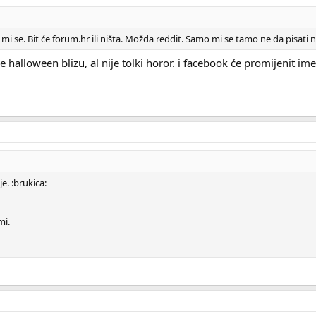
mi se. Bit će forum.hr ili ništa. Možda reddit. Samo mi se tamo ne da pisati
 halloween blizu, al nije tolki horor. i facebook će promijenit ime
e. :brukica:
mi.