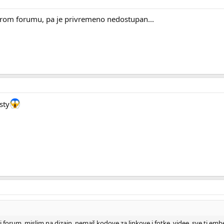
arom forumu, pa je privremeno nedostupan...
sty
j forum. mislim na dizajn, nemaš kodove za linkove i fotke, videe, sve ti embe