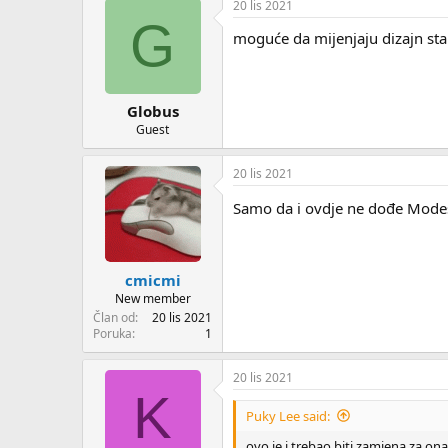
20 lis 2021
G
moguće da mijenjaju dizajn st
Globus
Guest
20 lis 2021
Samo da i ovdje ne dođe Mode
cmicmi
New member
Član od
20 lis 2021
Poruka
1
20 lis 2021
K
Puky Lee said:
ovo je i trebao biti zamjena za ona