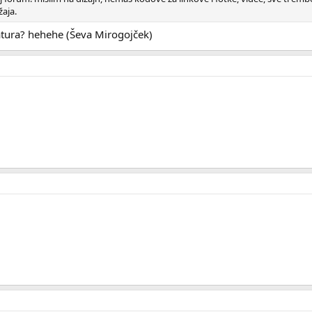
aja.
ratura? hehehe (Ševa Mirogojček)