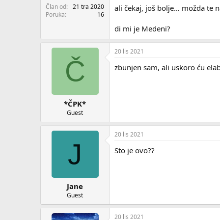
Član od
21 tra 2020
ali čekaj, još bolje… možda te
Poruka
16
di mi je Medeni?
20 lis 2021
Č
zbunjen sam, ali uskoro ću elab
*ČPK*
Guest
20 lis 2021
J
Sto je ovo??
Jane
Guest
20 lis 2021