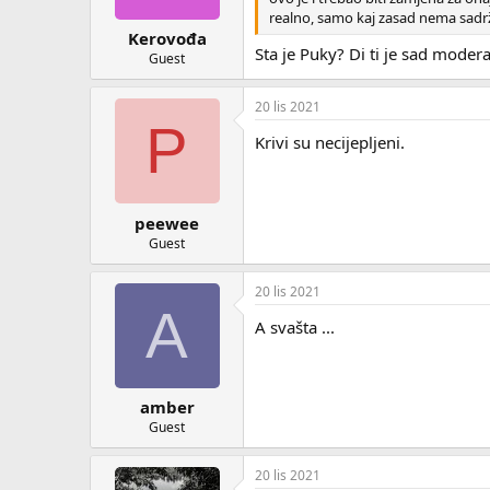
realno, samo kaj zasad nema sadrž
Kerovođa
Sta je Puky? Di ti je sad mode
Guest
20 lis 2021
P
Krivi su necijepljeni.
peewee
Guest
20 lis 2021
A
A svašta ...
amber
Guest
20 lis 2021