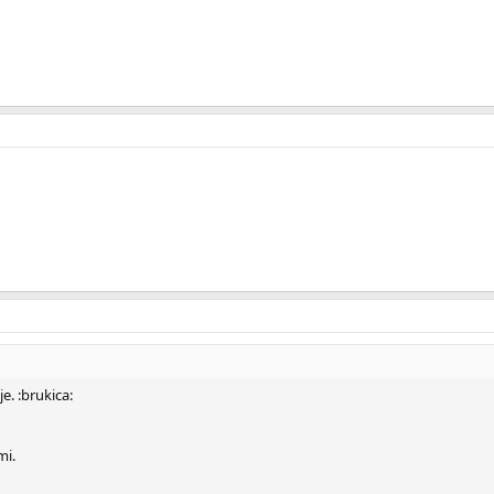
e. :brukica:
mi.