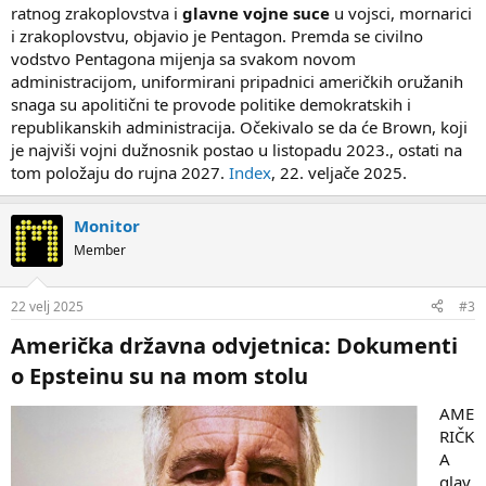
ratnog zrakoplovstva i
glavne vojne suce
u vojsci, mornarici
i zrakoplovstvu, objavio je Pentagon. Premda se civilno
vodstvo Pentagona mijenja sa svakom novom
administracijom, uniformirani pripadnici američkih oružanih
snaga su apolitični te provode politike demokratskih i
republikanskih administracija. Očekivalo se da će Brown, koji
je najviši vojni dužnosnik postao u listopadu 2023., ostati na
tom položaju do rujna 2027.
Index
, 22. veljače 2025.
Monitor
Member
22 velj 2025
#3
Američka državna odvjetnica: Dokumenti
o Epsteinu su na mom stolu​
AME
RIČK
A
glav