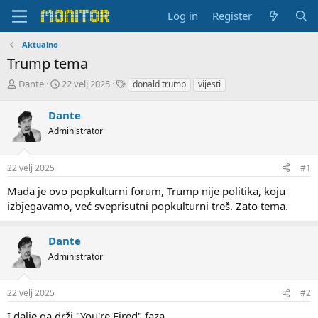
Log in
Register
Aktualno
Trump tema
T
S
T
Dante
22 velj 2025
donald trump
vijesti
h
t
a
r
a
g
Dante
e
r
s
Administrator
a
t
d
d
s
a
22 velj 2025
#1
t
t
a
e
Mada je ovo popkulturni forum, Trump nije politika, koju
r
izbjegavamo, već sveprisutni popkulturni treš. Zato tema.
t
e
r
Dante
Administrator
22 velj 2025
#2
I dalje ga drži "You're Fired" faza