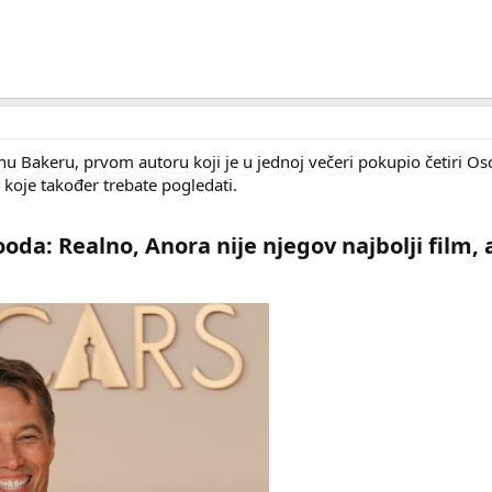
anu Bakeru, prvom autoru koji je u jednoj večeri pokupio četiri Osca
a koje također trebate pogledati.
da: Realno, Anora nije njegov najbolji film, a