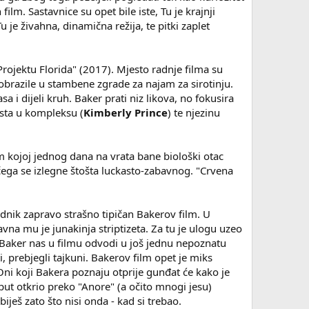
ilm. Sastavnice su opet bile iste, Tu je krajnji
 je živahna, dinamična režija, te pitki zaplet
"Projektu Florida" (2017). Mjesto radnje filma su
obrazile u stambene zgrade za najam za sirotinju.
a i dijeli kruh. Baker prati niz likova, no fokusira
asta u kompleksu (
Kimberly Prince
) te njezinu
m kojoj jednog dana na vrata bane biološki otac
z čega se izlegne štošta luckasto-zabavnog. "Crvena
ednik zapravo strašno tipičan Bakerov film. U
avna mu je junakinja striptizeta. Za tu je ulogu uzeo
 Baker nas u filmu odvodi u još jednu nepoznatu
i, prebjegli tajkuni. Bakerov film opet je miks
 Oni koji Bakera poznaju otprije gunđat će kako je
 put otkrio preko "Anore" (a očito mnogi jesu)
ješ zato što nisi onda - kad si trebao.