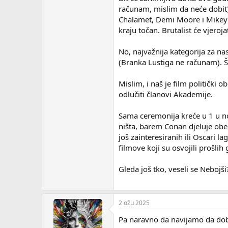
računam, mislim da neće dobit).
Chalamet, Demi Moore i Mikey M
kraju točan. Brutalist će vjero
No, najvažnija kategorija za na
(Branka Lustiga ne računam). Š
Mislim, i naš je film politički
odlučiti članovi Akademije.
Sama ceremonija kreće u 1 u n
ništa, barem Conan djeluje obeć
još zainteresiranih ili Oscari
filmove koji su osvojili prošlih 
Gleda još tko, veseli se Nebojši
2 ožu 2025
Pa naravno da navijamo da dob