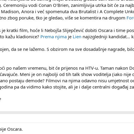
 Ceremoniju vodi Conan O'Brien, zanimljivija utrka bit će za najbo
adison, Anora i već spomenuta dva Brutalist i A Complete Unkno
jatno zbog poruke, tko je gledao, više se komentira na drugom
Fo
s je kratki film, hoće li Nebojša Slijepčević dobiti Oscara i time
to kažu kladionice?
Prema njima
je
Lien
najizgledniji kandidat... 
 obojen, da se ne lažemo. S obzirom na sve dosadašnje nagrade, bilo
oći po našem vremenu, bit će prijenos na HTV-u. Taman nakon Do
avajuće. Meni je on najbolji od tih talk show voditelja (iako nije
 lagano postaju demode? Filmovi na njima odavno nisu umjetnost o
godina pa da vidimo kako stojite, ali je i dalje centralni događaj z
?
ije Oscara.