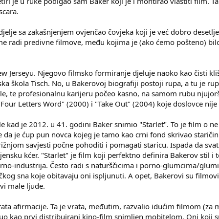
ri je u ruke podigao sam Baker koji je i montirao vlastiti film. Tako
Oscara.
elje sa zakašnjenjem ovjenčao čovjeka koji je već dobro desetljeć
me radi predivne filmove, među kojima je (ako ćemo pošteno) bilo 
 Jerseyu. Njegovo filmsko formiranje djeluje naoko kao čisti kliše
škola Tisch. No, u Bakerovoj biografiji postoji rupa, a tu je rup
le, te profesionalnu karijeru počeo kasno, na samom rubu njujor
our Letters Word" (2000) i "Take Out" (2004) koje doslovce nije p
le kad je 2012. u 41. godini Baker snimio "Starlet". To je film o n
se da je ćup pun novca kojeg je tamo kao crni fond skrivao stariči
rižnjom savjesti počne pohoditi i pomagati staricu. Ispada da sva
ensku kćer. "Starlet" je film koji perfektno definira Bakerov stil 
rno-industrija. Često radi s naturščicima i porno-glumcima/glumic
čkog sna koje obitavaju oni ispljunuti. A opet, Bakerovi su filmovi
avi male ljude.
vrata afirmacije. Ta je vrata, međutim, razvalio idućim filmom (z
uo kao prvi distribuirani kino-film snimljen mobitelom. Oni koji s