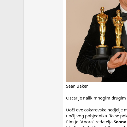
Sean Baker
Oscar je nalik mnogim drugim n
Uoči ove oskarovske nedjelje m
uočljivog pobjednika. To se pok
film je "Anora" redatelja
Seana