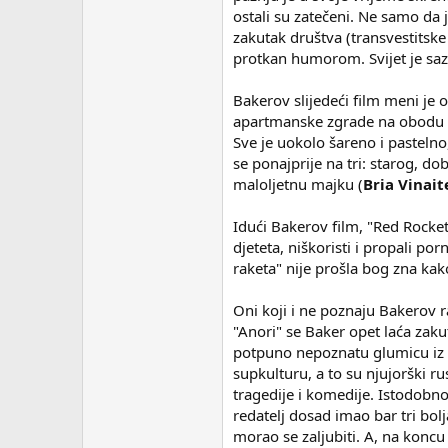
ostali su zatečeni. Ne samo da j
zakutak društva (transvestitske 
protkan humorom. Svijet je saz
Bakerov slijedeći film meni je o
apartmanske zgrade na obodu Di
Sve je uokolo šareno i pastelno,
se ponajprije na tri: starog, d
maloljetnu majku (
Bria Vinait
Idući Bakerov film, "Red Rocke
djeteta, niškoristi i propali po
raketa" nije prošla bog zna kako,
Oni koji i ne poznaju Bakerov r
"Anori" se Baker opet laća zakut
potpuno nepoznatu glumicu iz
supkulturu, a to su njujorški ru
tragedije i komedije. Istodobno,
redatelj dosad imao bar tri bol
morao se zaljubiti. A, na koncu