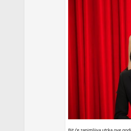
Bit će zanimljiva utrka ove g