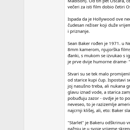
Madison). Od tih pet Oscara, četi
večeri za isti film dobio četiri 
Ispada da je Hollywood ove nedj
čudesan režiser koji duže vrije
i priznanje.
Sean Baker rođen je 1971. u New
8mm kamerom, njujorška filmska 
đanki, s mukom se izvukao s ig
je prve dvije humorne drame- "F
Stvari su se tek malo promijeni
od starice kupi ćup. Ispostavi 
joj nasušno treba, ali nukana g
glavu iznad vode, a starica zamj
pobuđuju zazor - ovdje je to po
neveseo, to je razizemlje ameri
najcrnji klišej, ali, eto: Baker sl
"Starlet" je Bakeru odškrinuo 
pažnju je u svoje vrijeme skren