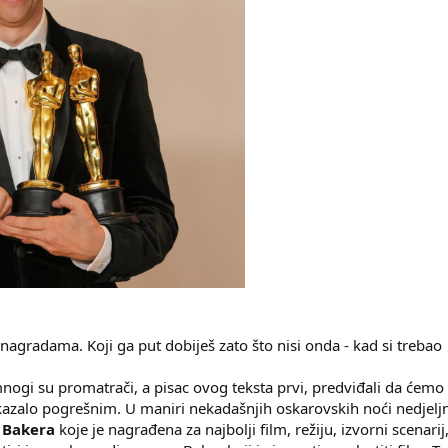
agradama. Koji ga put dobiješ zato što nisi onda - kad si trebao
nogi su promatrači, a pisac ovog teksta prvi, predviđali da ćem
azalo pogrešnim. U maniri nekadašnjih oskarovskih noći nedjeljna
 Bakera
koje je nagrađena za najbolji film, režiju, izvorni scenar