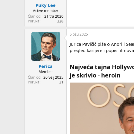
Puky Lee
Active member
Član od
21 tra 2020
Poruka
328
5 ožu 2025
Jurica Pavičić piše o Anori i Se
pregled karijere i popis filmov
Najveća tajna Hollywoo
Perica
Member
je skrivio - heroin​
Član od
20 velj 2025
Poruka
31