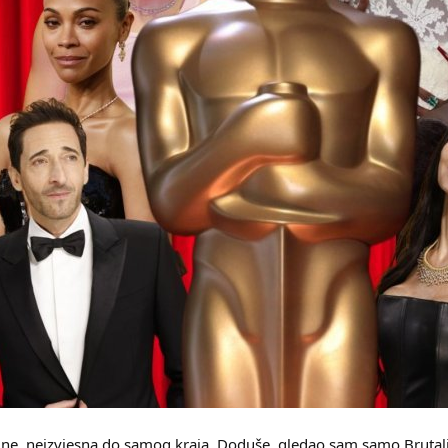
odine, neizvjesna do samog kraja. Doduše, gledao sam samo Bruta