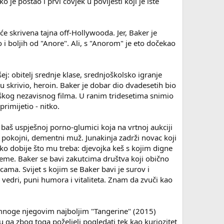
 je postao i prvi čovjek u povijesti koji je iste
e skrivena tajna off-Hollywooda. Jer, Baker je
i boljih od "Anore". Ali, s "Anorom" je eto dočekao
j: obitelj srednje klase, srednjoškolsko igranje
u skrivio, heroin. Baker je dobar dio dvadesetih bio
škog nezavisnog filma. U ranim tridesetima snimio
rimijetio - nitko.
e baš uspješnoj porno-glumici koja na vrtnoj aukciji
n pokojni, dementni muž. Junakinja zadrži novac koji
tko dobije što mu treba: djevojka keš s kojim digne
i teme. Baker se bavi zakutcima društva koji obično
ama. Svijet s kojim se Baker bavi je surov i
 vedri, puni humora i vitaliteta. Znam da zvuči kao
a mnoge njegovim najboljim "Tangerine" (2015)
u ga zbog toga poželjeli pogledati tek kao kuriozitet