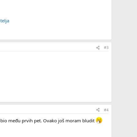
telja
#3
#4
već bio među prvih pet. Ovako još moram bludit