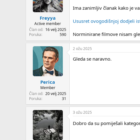
Ima zanimljiv članak kako je va
Freyya
Ususret ovogodišnjoj dodjeli i
Active member
Član od
16 velj 2025
Norminirane filmove nisam gle
Poruka
590
2 ožu 2025
Gleda se naravno.
Perica
Member
Član od
20 velj 2025
Poruka
31
3 ožu 2025
Dobro da su pomiješali kategori