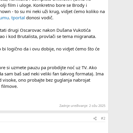
lji film i uloge. Konkretno bore se Brody i
wn - to su mi neki uži krug, vidjet ćemo koliko na
rumu
.
tportal
donosi vodič.
 postati drugi Oscarovac nakon Dušana Vukotića
kao i kod Brutalista, provlači se tema migranata.
 bi logično da i ovu dobije, no vidjet ćemo što će
re si uzmete pauzu pa probdijte noć uz TV. Ako
 da sam baš sad neki veliki fan takvog formata). Ima
d visoke, ono probajte bez guglanja nabrojat
a filmove.
Zadnje uređivanje:
2 ožu 2025
#2