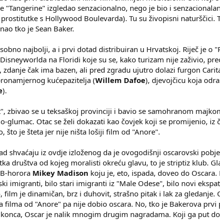
e "Tangerine" izgledao senzacionalno, nego je bio i senzacionalan f
prostitutke s Hollywood Boulevarda). Tu su živopisni naturščici. Tu
nao tko je Sean Baker.
sobno najbolji, a i prvi dotad distribuiran u Hrvatskoj. Riječ je o 
sneyworlda na Floridi koje su se, kako turizam nije zaživio, pre
 zdanje čak ima bazen, ali pred zgradu ujutro dolazi furgon Caritas
obronamjernog kućepazitelja (
Willem Dafoe
), djevojčicu koja odr
e
).
t", zbivao se u teksaškoj provinciji i bavio se samohranom majko
rno-glumac. Otac se želi dokazati kao čovjek koji se promijenio, i
 što je šteta jer nije ništa lošiji film od "Anore".
ad shvaćaju iz ovdje izloženog da je ovogodišnji oscarovski pobj
ka društva od kojeg moralisti okreću glavu, to je striptiz klub. Gl
 B-horora
Mikey Madison
koju je, eto, ispada, doveo do Oscara.
ski imigranti, bilo stari imigranti iz "Male Odese", bilo novi ekspat
 film je dinamičan, brz i duhovit, strašno pitak i lak za gledanje.
ja filma od "Anore" pa nije dobio oscara. No, tko je Bakerova prvi
 konca, Oscar je nalik mnogim drugim nagradama. Koji ga put dobi