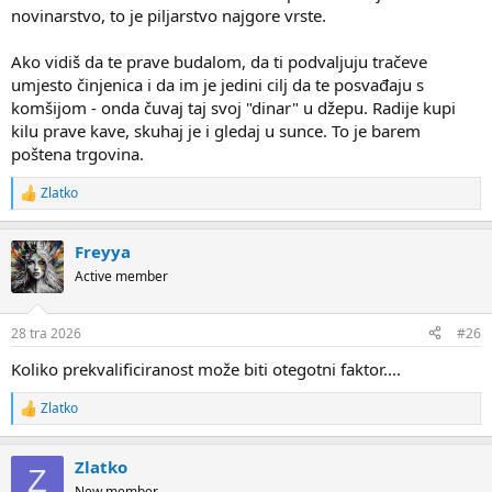
novinarstvo, to je piljarstvo najgore vrste.
Ako vidiš da te prave budalom, da ti podvaljuju tračeve
umjesto činjenica i da im je jedini cilj da te posvađaju s
komšijom - onda čuvaj taj svoj "dinar" u džepu. Radije kupi
kilu prave kave, skuhaj je i gledaj u sunce. To je barem
poštena trgovina.
Zlatko
R
e
a
Freyya
c
t
Active member
i
o
n
28 tra 2026
#26
s
:
Koliko prekvalificiranost može biti otegotni faktor....
Zlatko
R
e
a
Zlatko
c
Z
t
New member