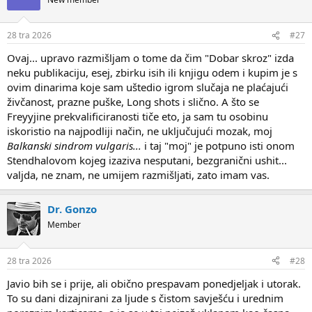
i
o
n
28 tra 2026
#27
s
:
Ovaj... upravo razmišljam o tome da čim "Dobar skroz" izda
neku publikaciju, esej, zbirku isih ili knjigu odem i kupim je s
ovim dinarima koje sam uštedio igrom slučaja ne plaćajući
živčanost, prazne puške, Long shots i slično. A što se
Freyyjine prekvalificiranosti tiče eto, ja sam tu osobinu
iskoristio na najpodliji način, ne uključujući mozak, moj
Balkanski sindrom vulgaris...
i taj "moj" je potpuno isti onom
Stendhalovom kojeg izaziva nesputani, bezgranični ushit...
valjda, ne znam, ne umijem razmišljati, zato imam vas.
Dr. Gonzo
Member
28 tra 2026
#28
Javio bih se i prije, ali obično prespavam ponedjeljak i utorak.
To su dani dizajnirani za ljude s čistom savješću i urednim