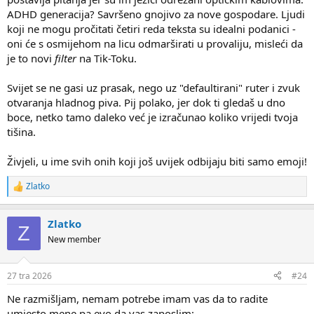
ADHD generacija? Savršeno gnojivo za nove gospodare. Ljudi
koji ne mogu pročitati četiri reda teksta su idealni podanici -
oni će s osmijehom na licu odmarširati u provaliju, misleći da
je to novi
filter
na Tik-Toku.
Svijet se ne gasi uz prasak, nego uz "defaultirani" ruter i zvuk
otvaranja hladnog piva. Pij polako, jer dok ti gledaš u dno
boce, netko tamo daleko već je izračunao koliko vrijedi tvoja
tišina.
Živjeli, u ime svih onih koji još uvijek odbijaju biti samo emoji!
Zlatko
R
e
a
Zlatko
c
Z
t
New member
i
o
n
27 tra 2026
#24
s
:
Ne razmišljam, nemam potrebe imam vas da to radite
umjesto mene pa evo da vas zaposlim: