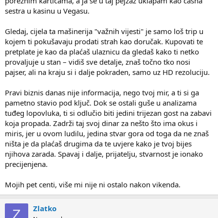
poreznim karticama, a ja se u taj pejzaž uklapam kao časna
sestra u kasinu u Vegasu.
Gledaj, cijela ta mašinerija "važnih vijesti" je samo loš trip u
kojem ti pokušavaju prodati strah kao doručak. Kupovati te
pretplate je kao da plaćaš ulaznicu da gledaš kako ti netko
provaljuje u stan – vidiš sve detalje, znaš točno tko nosi
pajser, ali na kraju si i dalje pokraden, samo uz HD rezoluciju.
Pravi biznis danas nije informacija, nego tvoj mir, a ti si ga
pametno stavio pod ključ. Dok se ostali guše u analizama
tuđeg lopovluka, ti si odlučio biti jedini trijezan gost na zabavi
koja propada. Zadrži taj svoj dinar za nešto što ima okus i
miris, jer u ovom ludilu, jedina stvar gora od toga da ne znaš
ništa je da plaćaš drugima da te uvjere kako je tvoj bijes
njihova zarada. Spavaj i dalje, prijatelju, stvarnost je ionako
precijenjena.
Mojih pet centi, više mi nije ni ostalo nakon vikenda.
Zlatko
Z