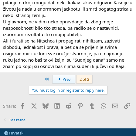
pitanju na koji mogu dati neki, kakav takav odgovor. Kasnije u
životu je nada u enormnom jackpotu ili smrti bogatog strica u
nekoj stranoj zemlji...
U glavnom, ne vidim neko opravdanje da zbog moje
nesposobnosti bilo tko strada, pa radilo se o nastavnici,
izbornom rezultatu ili o mojoj obitelji.
Ali i furati se na Nitschea i propagirati nihilizam, zazivati
slobodu, jednakost i prava, a bez da se prije nije svima
osigurao mir i ukloni sve oružje stvarno je, pa u najmanju
ruku jadno, no baš takvi željni su "Sudnjeg dana" samo ne
znam po kojoj su osnovi baš njima suđeni ključevi od Raja.
First
Prev
2 of 2
You must log in or register to reply here.
Facebook
X
Bluesky
LinkedIn
Reddit
Pinterest
Tumblr
WhatsApp
Email
Li
Share:
Baš razno
Hrvatski