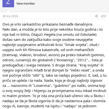
Z
New member
30 tra 2026
#31
Ovo je vrlo sarkastično prikazano beznađe današnjice.
Neki dan, a možda je to bilo prije nekoliko tisuća godina i to
nije baš ni bitno, čitajući Hegela (na omotu od čokolade)
došao sam do zaključka kako svoje osobne neuspjehe
najbolje uspijevamo artikulirati kroz "Smak svijeta", otud i
uspjesi svih tih filmova katastrofe, od onih mehaničkih
(tramvaji, vlakovi, brodovi, avioni) pa preko lokalnih (potresi,
odroni, cunamiji) do globalnih ("Knowinig", "2012"... lista je
predugačka) i svega nestane. S druge strane, "Kraj svijeta" ili
njegov ograničeni mlađi brat donijeli bi "Veliki reset", a onda
sve počinje sličiti "idili" tj. tako se nadaju pojedinci. E, sad, u tu
priču se uplela i ta nada. Nada, koja je drugi najbolji izgovor
za ... nazovimo ih "Loserima", "gubitnici" po naški, onima koji
u svoj svojoj želji i htijenju za promjenama nisu nikad mrdnuli
ni malim prstom. To je ista ona priča kad učenici idu u školu i
nadaju se da je škola izgorila ili da je nastavnica pala i slomila
nogu ili, kasnije, studenti na ispitu i "nadaju" se jedinom