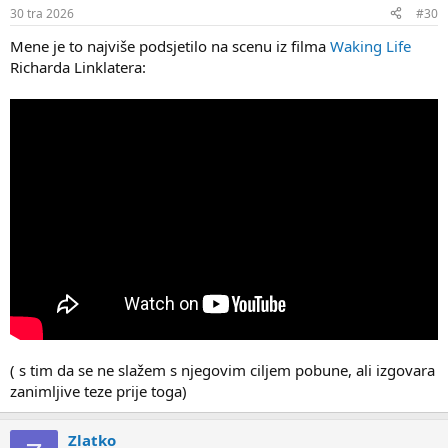
30 tra 2026
#30
Mene je to najviše podsjetilo na scenu iz filma
Waking Life
Richarda Linklatera:
( s tim da se ne slažem s njegovim ciljem pobune, ali izgovara
zanimljive teze prije toga)
Zlatko