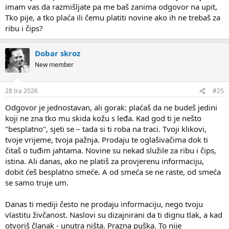
imam vas da razmišljate pa me baš zanima odgovor na upit,
Tko pije, a tko plaća ili čemu platiti novine ako ih ne trebaš za
ribu i čips?
Dobar skroz
New member
28 tra 2026
#25
Odgovor je jednostavan, ali gorak: plaćaš da ne budeš jedini
koji ne zna tko mu skida kožu s leđa. Kad god ti je nešto
"besplatno", sjeti se – tada si ti roba na traci. Tvoji klikovi,
tvoje vrijeme, tvoja pažnja. Prodaju te oglašivačima dok ti
čitaš o tuđim jahtama. Novine su nekad služile za ribu i čips,
istina. Ali danas, ako ne platiš za provjerenu informaciju,
dobit ćeš besplatno smeće. A od smeća se ne raste, od smeća
se samo truje um.
Danas ti mediji često ne prodaju informaciju, nego tvoju
vlastitu živčanost. Naslovi su dizajnirani da ti dignu tlak, a kad
otvoriš članak - unutra ništa. Prazna puška. To nije