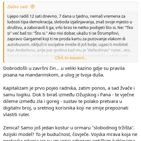
Zlatko said:
Lijepo radiš 12 sati dnevno, 7 dana u tjednu, nemaš vremena za
ludosti tipa demokracija, sloboda izjašnjavanja, znaš svoje mjesto u
društvu, a zaboraviš li ga, vrlo brzo te netko podsjeti što si. Ne: "Tko
si" već baš to: "Što si." Ako nisi dobar, ukažu ti se Štrumpfovi,
zapravo Gargamel koji ti ne proda kartu za putovanje vlakom ili
autobusom, isključi ti socijalne mreže ili još bolje, ugasi ti mobitel.
Kao Anderlonu, prije par godina kad mu je "defaultirao" ruter... eto,
baš slučajno. "Kako ne pamtite slijed od 13 nasumišno odabranih
Click to expand...
brojeva i znakova koje niste ni znali da postoje? Kakav Vam je to
naziv mreže: "Moja mreža"? Ona treba sadržavati obilježja
Dobrodošli u završni čin... u veliki kazino gdje su pravila
Providera, tipa sretne i razigrane obitelji koja za objed ima čips ali j
pisana na mandarinskom, a ulog je tvoja duša.
brzina interneta 100 Gb/sec!"
Kapitalizam je prvo pojeo radnika, zatim ponos, a sad žvače i
samu logiku. Dok ti biraš između Ožujskog i Pana - te vječne
dileme između zla i goreg - sustav te polako pretvara u
digitalni broj, u sretnog korisnika koji ne smije prepoznati
vlastiti ruter.
Zenica? Samo još jedan kostur u ormaru "slobodnog tržišta".
Azijski model? To je budućnost, čovječe. Vojska mrava koja ne
postavlja pitanja jer su im jezici odrezani optičkim kablovima.