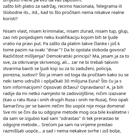
zašto bih platio za sadržaj, recimo Nacionala, Telegrama ili
Slobodne its., itd., kad to što pročitam nema nikakve realne
koristi?
Nisam vlast, nisam kriminalac, nisam zlurad, nisam tup, glup,
zao niti posjedujem neku kvalifikaciju kojom bih te ljude
vratio na pravi put. Pa zašto da platim takve članke i još k
tome pazim na svaki "dinar"? Da bi opstala sloboda govora?
Različitost mišljenja? Demokratski principi? Ma, jesam ja za to
sve, za otkrivanje skrivenog, ali... zar ne bi trebali takvim
stvarima baviti se ljudi koji su za to zaduženi, policija,
porezna, sudovi? Što ja imam od toga da pročitam kako su se
neki tamo udružili i opljačkali 30 milijuna Eura? Što ću ja s
tom informacijom? Opsovati državu? Opravdano? A, ja bih
radije da mi netko namjesto te zadovoljštine, ničim izazvane
(kao u ratu Rusa i onih drugih Rusa i onih ne-Rusa), fino opali
šamarčinu jer se bavim nečim što uopće nije moja domena!
Sve mi se čini da su odgojne metode mog oca bile kvalitetne i
da sam se izgubio kad sam "odrastao" ili tek prerastao te
odgojne metode... Srećom pa sam na vrijeme prestao
razmišljati uopće... a sad i nema nekakve svrhe i još bolje,