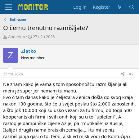
Log in
Register
Baš razno
O čemu trenutno razmišljate?
T
S
Anderlon
27 ožu 2026
h
t
r
a
Zlatko
Z
e
r
New member
a
t
d
d
s
a
25 tra 2026
#21
t
t
a
e
Ne znam kako je vama s tom sposobnošću razmišljanja ali
r
meni je super jer nemam tu manu.
t
Evo čitam danas kako je Željezara Zenica došla do svog kraja
e
nakon 130 godina, što će u svijet poslati što 2.000 zaposlenih,
r
a što još 10.000 koji su usko vezani za tu firmu, od toga 500
kooperantskih firmi i svih onih koji su u to "upleteni". A,
razlog je dampinške cijene Azije, pa "mutikaše" iz Rusije,
Italije i drugih nama bratskih zemalja... i tu mi se niz
razmišljanja gasi o toj temi, a slijed misli vodi do Konfućija i