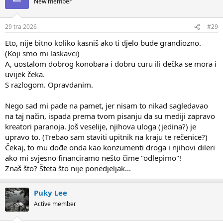
New member
29 tra 2026
#29
Eto, nije bitno koliko kasniš ako ti djelo bude grandiozno.
(Koji smo mi laskavci)
A, uostalom dobrog konobara i dobru curu ili dečka se mora i
uvijek čeka.
S razlogom. Opravdanim.
Nego sad mi pade na pamet, jer nisam to nikad sagledavao
na taj način, ispada prema tvom pisanju da su mediji zapravo
kreatori paranoja. Još veselije, njihova uloga (jedina?) je
upravo to. (Trebao sam staviti upitnik na kraju te rečenice?)
Čekaj, to mu dođe onda kao konzumenti droga i njihovi dileri
ako mi svjesno financiramo nešto čime "odlepimo"!
Znaš što? Šteta što nije ponedjeljak...
Puky Lee
Active member