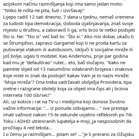
azijskom načinu razmišljanja koji ima samo jedan moto:
"Nitko te ništa ne pita, šuti i izvršavaj!"
Lijepo radiš 12 sati dnevno, 7 dana u tjednu, nemaš vremena
za ludosti tipa demokracija, sloboda izjašnjavanja, znaš svoje
mjesto u društvu, a zaboraviš li ga, vrlo brzo te netko podsjeti
što si. Ne: "Tko si" već baš to: "Što si." Ako nisi dobar, ukažu ti
se Štrumpfovi, zapravo Gargamel koji ti ne proda kartu za
putovanje vlakom ili autobusom, isključi ti socijalne mreže ili
još bolje, ugasi ti mobitel. Kao Anderlonu, prije par godina
kad mu je "defaultirao" ruter... eto, baš slučajno. "Kako ne
pamtite slijed od 13 nasumišno odabranih brojeva i znakova
koje niste ni znali da postoje? Kakav Vam je to naziv mreže:
"Moja mreža"? Ona treba sadržavati obilježja Providera, tipa
sretne i razigrane obitelji koja za objed ima čips ali j brzina
interneta 100 Gb/sec!"
Ali, uz kokice i rat na TV-u i medijima koji donose životno
važne informacije: "... iz ponude izdvajamo... " sve prestaje
imati važnost nakon 15-te sekunde uvjetno refleksnih po Tik-
Toku i ADHD utreniranih lupatelja e-moji_ja nesposobnih da
pročitaju 4 red teksta...
I o čemu ja razmišljam... pitam se? ..."je li prerano za Ožujsku