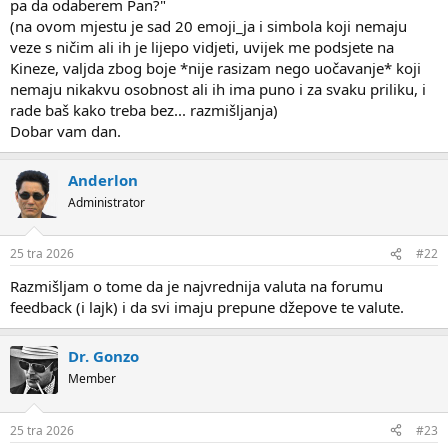
pa da odaberem Pan?"
(na ovom mjestu je sad 20 emoji_ja i simbola koji nemaju
veze s ničim ali ih je lijepo vidjeti, uvijek me podsjete na
Kineze, valjda zbog boje *nije rasizam nego uočavanje* koji
nemaju nikakvu osobnost ali ih ima puno i za svaku priliku, i
rade baš kako treba bez... razmišljanja)
Dobar vam dan.
Anderlon
Administrator
25 tra 2026
#22
Razmišljam o tome da je najvrednija valuta na forumu
feedback (i lajk) i da svi imaju prepune džepove te valute.
Dr. Gonzo
Member
25 tra 2026
#23