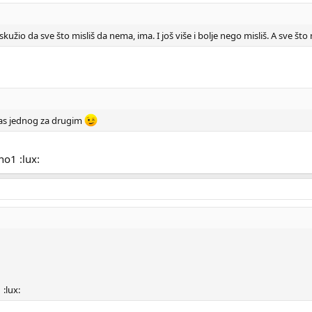
 skužio da sve što misliš da nema, ima. I još više i bolje nego misliš. A sve š
cas jednog za drugim
o1 :lux:
:lux: