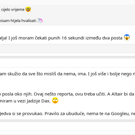
 cijelo vrijeme
nisam htjela hvalisati
alja! I još moram čekati punih 16 sekundi između dva posta
sam skužio da sve što misliš da nema, ima. I još više i bolje nego 
 posla oko njih. Ovaj nešto reporta, ovu treba učiti. A Altair bi
miram u vezi Jadzije Dax.
! Jedva si se provukao. Pravilo za ubuduće, nema te na Googleu, 