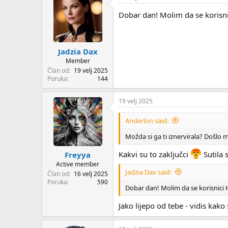
Dobar dan! Molim da se korisni
Jadzia Dax
Member
Član od
19 velj 2025
Poruka
144
19 velj 2025
Anderlon said:
Možda si ga ti iznervirala? Došlo m
Kakvi su to zaključci
Sutila 
Freyya
Active member
Jadzia Dax said:
Član od
16 velj 2025
Poruka
590
Dobar dan! Molim da se korisnici 
Jako lijepo od tebe - vidis kako