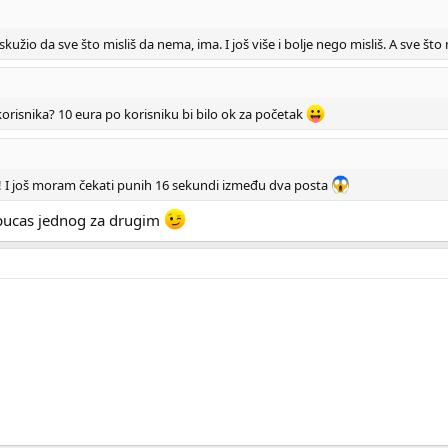
 skužio da sve što misliš da nema, ima. I još više i bolje nego misliš. A sve š
korisnika? 10 eura po korisniku bi bilo ok za početak
a! I još moram čekati punih 16 sekundi između dva posta
 pucas jednog za drugim