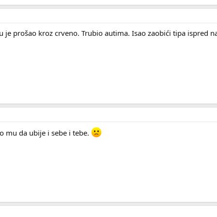
 prošao kroz crveno. Trubio autima. Isao zaobići tipa ispred na 
o mu da ubije i sebe i tebe.