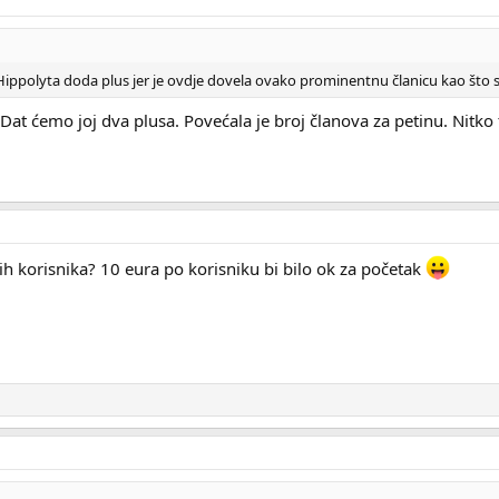
Hippolyta doda plus jer je ovdje dovela ovako prominentnu članicu kao što 
 Dat ćemo joj dva plusa. Povećala je broj članova za petinu. Nitko
ih korisnika? 10 eura po korisniku bi bilo ok za početak