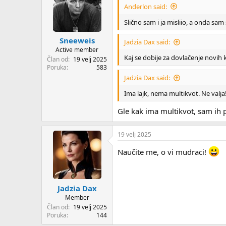
Anderlon said:
Slično sam i ja misliio, a onda sam
Sneeweis
Jadzia Dax said:
Active member
Kaj se dobije za dovlačenje novih 
Član od
19 velj 2025
Poruka
583
Jadzia Dax said:
Ima lajk, nema multikvot. Ne valj
Gle kak ima multikvot, sam ih
19 velj 2025
Naučite me, o vi mudraci!
Jadzia Dax
Member
Član od
19 velj 2025
Poruka
144