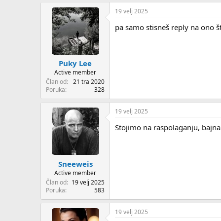
19 velj 2025
pa samo stisneš reply na ono što
Puky Lee
Active member
Član od
21 tra 2020
Poruka
328
19 velj 2025
Stojimo na raspolaganju, baj
Sneeweis
Active member
Član od
19 velj 2025
Poruka
583
19 velj 2025