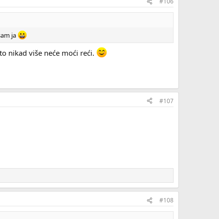
#106
sam ja
 to nikad više neće moći reći.
#107
#108