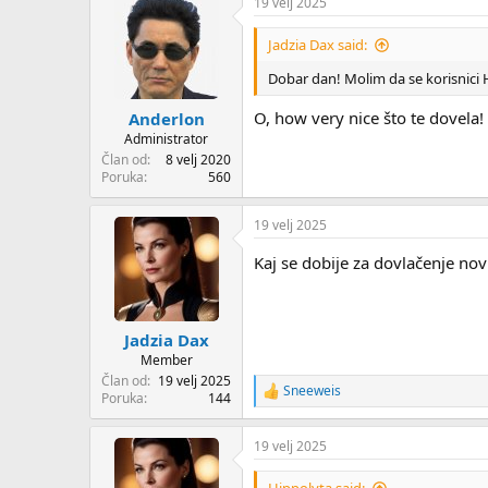
19 velj 2025
Jadzia Dax said:
Dobar dan! Molim da se korisnici 
O, how very nice što te dovela!
Anderlon
Administrator
Član od
8 velj 2020
Poruka
560
19 velj 2025
Kaj se dobije za dovlačenje nov
Jadzia Dax
Member
Član od
19 velj 2025
Sneeweis
R
Poruka
144
e
a
19 velj 2025
c
t
i