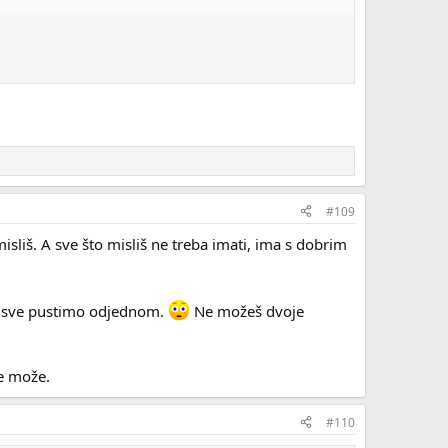
#109
misliš. A sve što misliš ne treba imati, ima s dobrim
 da sve pustimo odjednom.
Ne možeš dvoje
ne može.
#110