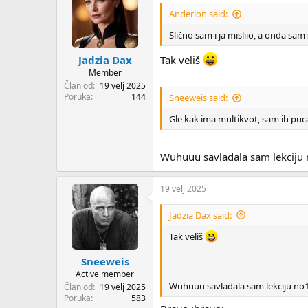
Anderlon said:
Slično sam i ja misliio, a onda sam
Tak veliš
Jadzia Dax
Member
Član od
19 velj 2025
Poruka
144
Sneeweis said:
Gle kak ima multikvot, sam ih pu
Wuhuuu savladala sam lekciju n
19 velj 2025
Jadzia Dax said:
Tak veliš
Sneeweis
Active member
Wuhuuu savladala sam lekciju no1 
Član od
19 velj 2025
Poruka
583