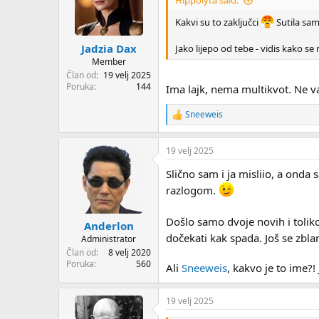
Hippolyta said:
o
n
Kakvi su to zaključci
Sutila sam
s
:
Jadzia Dax
Jako lijepo od tebe - vidis kako se 
Member
Član od
19 velj 2025
Poruka
144
Ima lajk, nema multikvot. Ne v
Sneeweis
R
e
a
19 velj 2025
c
t
Slično sam i ja misliio, a onda 
i
o
razlogom.
n
s
Došlo samo dvoje novih i toliko
:
Anderlon
dočekati kak spada. Još se zbla
Administrator
Član od
8 velj 2020
Poruka
560
Ali
Sneeweis
, kakvo je to ime?
19 velj 2025