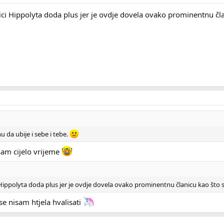
ci Hippolyta doda plus jer je ovdje dovela ovako prominentnu čl
u da ubije i sebe i tebe.
sam cijelo vrijeme
Hippolyta doda plus jer je ovdje dovela ovako prominentnu članicu kao što 
 se nisam htjela hvalisati