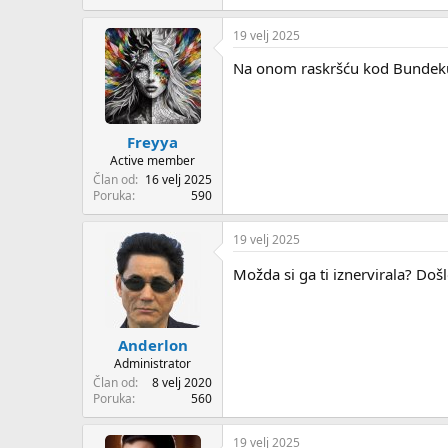
19 velj 2025
Na onom raskršću kod Bundeku je
Freyya
Active member
Član od
16 velj 2025
Poruka
590
19 velj 2025
Možda si ga ti iznervirala? Došl
Anderlon
Administrator
Član od
8 velj 2020
Poruka
560
19 velj 2025