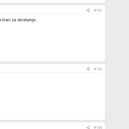
#102
traci za skretanje.
#103
#104