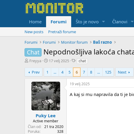
Home
Forumi
Što je novo
Članovi
New posts
Pretraži forume
Forumi
Forumi
Monitor forum
Baš razno
Nepodnošljiva lakoća chat
Chat
T
S
T
Freyya
17 velj 2025
chat
h
t
a
r
a
g
Prev
1
...
4
5
6
7
8
...
125
Next
e
r
s
a
t
19 velj 2025
d
d
s
a
A kaj si mu napravila da ti je b
t
t
a
e
r
t
Puky Lee
e
Active member
r
Član od
21 tra 2020
Poruka
328