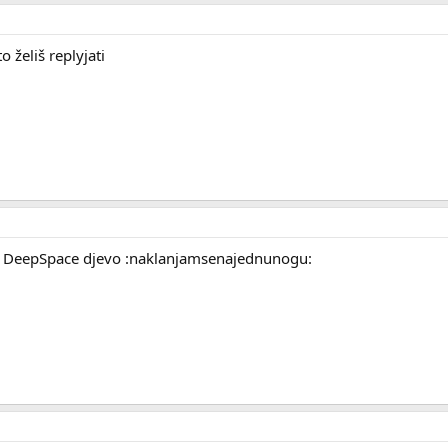
 želiš replyjati
na DeepSpace djevo :naklanjamsenajednunogu: