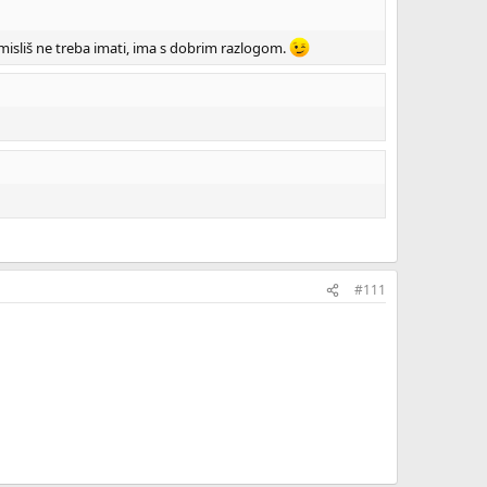
to misliš ne treba imati, ima s dobrim razlogom.
#111