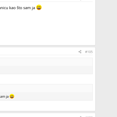
anicu kao što sam ja
#105
sam ja