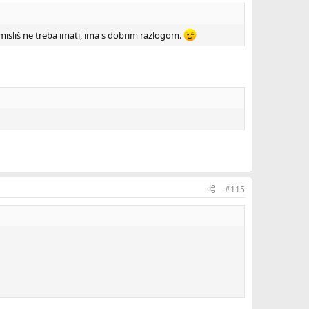
to misliš ne treba imati, ima s dobrim razlogom.
#115