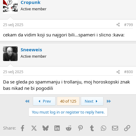
Cropunk
Active member
25 velj 2025
#799
cekam da vidim koji su najgori bili...spameri i slicno :kava:
Sneeweis
Active member
25 velj 2025
#800
Da se gleda po spammanju i trollanju, moj horoskopski znak
bas nikad ne bi pogodili
First
Last
Prev
40 of 125
Next
You must log in or register to reply here.
Facebook
X
Bluesky
LinkedIn
Reddit
Pinterest
Tumblr
WhatsApp
Email
Li
Share: