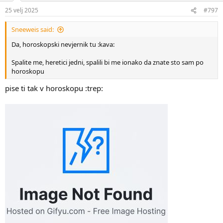
n
25 velj 2025
#797
s
:
Sneeweis said:
Da, horoskopski nevjernik tu :kava:
Spalite me, heretici jedni, spalili bi me ionako da znate sto sam po
horoskopu
pise ti tak v horoskopu :trep: