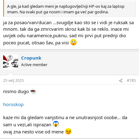
A gle, ja kad gledam meni je najdugovlječniji HP-ov kaj za laptop
imam. Na svaki put ga nosim i imam ga već par godina.
ja za posao/van/ducan ...svugdje kao sto se i vidi je ruksak sa
mnom. tak da ga zmrcvarim skroz kak bi se reklo. inace mi
uvijek odu naramenice,puknu. sad mi prvi put prednji dio
poceo pucat, otisao šav, pa visi
Cropunk
Active member
25 velj 2025
#785
nismo dugo
horoskop
kaze mi da gledam vanjstinu a ne unutrasnjost osobe... da
sam u vezi,ali isprazan
ovaj zna nesto vise od mene