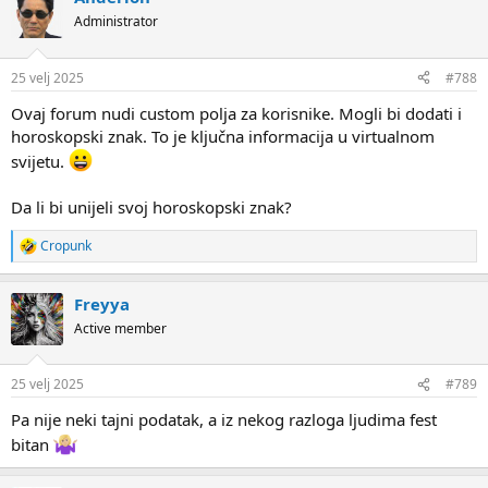
Administrator
25 velj 2025
#788
Ovaj forum nudi custom polja za korisnike. Mogli bi dodati i
horoskopski znak. To je ključna informacija u virtualnom
svijetu.
Da li bi unijeli svoj horoskopski znak?
Cropunk
R
e
a
Freyya
c
t
Active member
i
o
n
25 velj 2025
#789
s
:
Pa nije neki tajni podatak, a iz nekog razloga ljudima fest
bitan