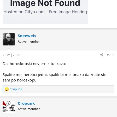
Sneeweis
Active member
25 velj 2025
#796
Da, horoskopski nevjernik tu :kava:
Spalite me, heretici jedni, spalili bi me ionako da znate sto
sam po horoskopu
Cropunk
R
e
a
Cropunk
c
t
Active member
i
o