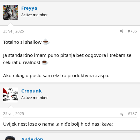
Freyya
Active member
25 velj 2025
#786
Totalno si shallow
Ja standardno imam puno pitanja bez odgovora i trebam se
čekirat u realnost
Ako nikaj, u poslu sam ekstra produktivna :raspa:
Cropunk
Active member
25 velj 2025
#787
Uvijek nest lose o nama..a niđe boljih od nas :kava:
Anderlon