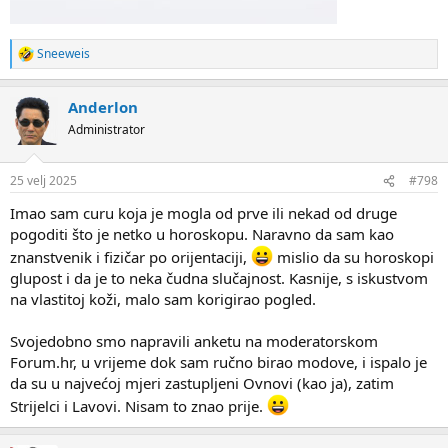
Sneeweis
R
e
a
Anderlon
c
t
Administrator
i
o
n
25 velj 2025
#798
s
:
Imao sam curu koja je mogla od prve ili nekad od druge
pogoditi što je netko u horoskopu. Naravno da sam kao
znanstvenik i fizičar po orijentaciji,
mislio da su horoskopi
glupost i da je to neka čudna slučajnost. Kasnije, s iskustvom
na vlastitoj koži, malo sam korigirao pogled.
Svojedobno smo napravili anketu na moderatorskom
Forum.hr, u vrijeme dok sam ručno birao modove, i ispalo je
da su u najvećoj mjeri zastupljeni Ovnovi (kao ja), zatim
Strijelci i Lavovi. Nisam to znao prije.