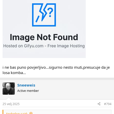
i ne bas puno povjerljivo...sigurno nesto muti,presucuje da je
losa komba...
Sneeweis
Active member
25 velj 2025
#794
Anderlon said: