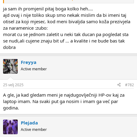
a integrirani pokrivač za kišu i r...
ja sam ih promjenil pitaj boga kolko heh....
www.sportvision.hr
ajd ovaj i nije toliko skup smo nekak mislim da bi imeni taj
otisel za koji mjesec. kod meni bivaljda samo koža prezivjela
za naramenice :zubo:
morat cu se jednom zaletit u neki tak ducan pa pogledat sta
se nudi,ali cujene znaju bit uf ... a kvalite i ne bude bas tak
dobra
Freyya
Active member
25 velj 2025
#782
A gle, ja kad gledam meni je najdugovlječniji HP-ov kaj za
laptop imam. Na svaki put ga nosim i imam ga već par
godina.
Plejada
Active member