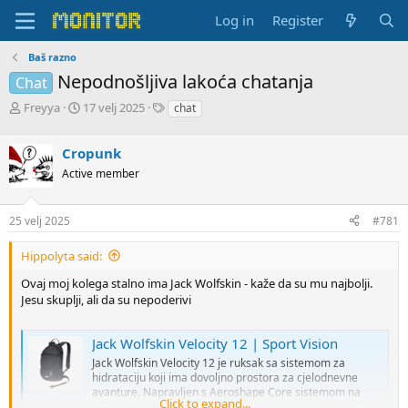
Log in
Register
Baš razno
Nepodnošljiva lakoća chatanja
Chat
T
S
T
Freyya
17 velj 2025
chat
h
t
a
r
a
g
Cropunk
e
r
s
a
t
Active member
d
d
s
a
25 velj 2025
#781
t
t
a
e
r
Hippolyta said:
t
Ovaj moj kolega stalno ima Jack Wolfskin - kaže da su mu najbolji.
e
Jesu skuplji, ali da su nepoderivi
r
Jack Wolfskin Velocity 12 | Sport Vision
Jack Wolfskin Velocity 12 je ruksak sa sistemom za
hidrataciju koji ima dovoljno prostora za cjelodnevne
avanture. Napravljen s Aeroshape Core sistemom na
Click to expand...
leđnom dijelu, ovaj ruksak osigurava udobnost koja diše,