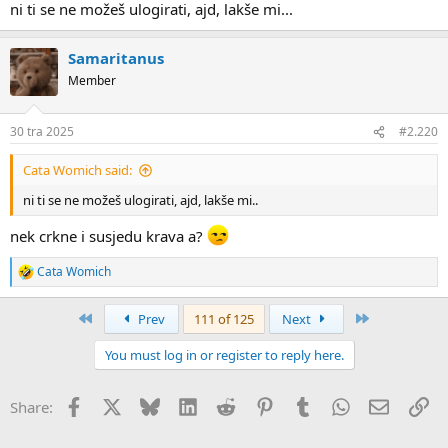
ni ti se ne možeš ulogirati, ajd, lakše mi...
Samaritanus
Member
30 tra 2025
#2.220
Cata Womich said:
ni ti se ne možeš ulogirati, ajd, lakše mi..
nek crkne i susjedu krava a?
Cata Womich
R
e
a
First
Last
Prev
111 of 125
Next
c
t
You must log in or register to reply here.
i
o
n
Facebook
X
Bluesky
LinkedIn
Reddit
Pinterest
Tumblr
WhatsApp
Email
Li
Share:
s
: