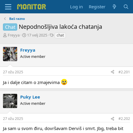
Log in
Register
Baš razno
Nepodnošljiva lakoća chatanja
Chat
T
S
T
Freyya
17 velj 2025
chat
h
t
a
r
a
g
Freyya
e
r
s
a
t
Active member
d
d
s
a
27 ožu 2025
#2.201
t
t
a
e
Ja i dalje citam o zmajevima
r
t
e
Puky Lee
r
Active member
27 ožu 2025
#2.202
Ja sam u svom điru, dovršavam Derviš i smrt. Jbg, treba bit