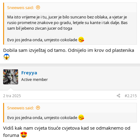
Sneeweis said:
Ma isto vrijeme je i tu, jucer je bilo suncano bez oblaka, a vjetar je
rusio prometne znakove po gradu, letjele su kante i tak dalje. Bas
sam bil jebeno zivcan jucer od toga
Evo jos jedna onda, umjesto cokolade
Dobila sam izvještaj od tamo. Odnijelo im krov od plastenika
Freyya
Active member
2 tra 2025
#2.215
Sneeweis said:
Evo jos jedna onda, umjesto cokolade
Vidiš kak nam cvjeta tisuće cvjetova kad se odmaknemo od
foruma