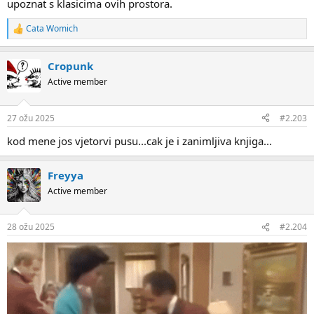
upoznat s klasicima ovih prostora.
Cata Womich
R
e
a
Cropunk
c
t
Active member
i
o
n
27 ožu 2025
#2.203
s
:
kod mene jos vjetorvi pusu...cak je i zanimljiva knjiga...
Freyya
Active member
28 ožu 2025
#2.204