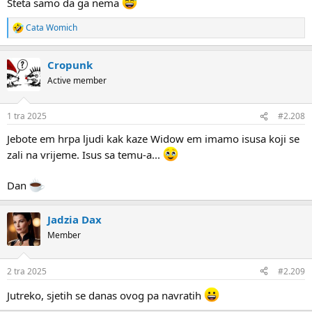
Šteta samo da ga nema
Cata Womich
R
e
a
Cropunk
c
t
Active member
i
o
n
1 tra 2025
#2.208
s
:
Jebote em hrpa ljudi kak kaze Widow em imamo isusa koji se
zali na vrijeme. Isus sa temu-a...
Dan
Jadzia Dax
Member
2 tra 2025
#2.209
Jutreko, sjetih se danas ovog pa navratih