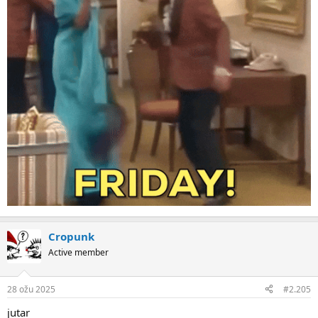
Cropunk
Active member
28 ožu 2025
#2.205
jutar