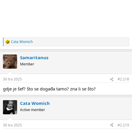
Cata Womich
R
e
a
Samaritanus
c
t
Member
i
o
n
30 tra 2025
#2.218
s
:
gdje je šef? što se događa tamo? zna li se što?
Cata Womich
Active member
30 tra 2025
#2.219