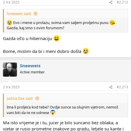
2 tra 2025
#2.212
Sneeweis said:
Evo i mene u prolazu, svima vam saljem proljetnu pusu
Gazda, kaj smo s ovim forumom?
Gazda oš'o u hibernaciju
Bome, mislim da bi i meni dobro došla
Sneeweis
Active member
2 tra 2025
#2.213
Jadzia Dax said:
Ima li proljeća kod tebe? Ovdje sunce sa olujnim vjetrom, nemoš
vani biti da te ne odnese
Ma isto vrijeme je i tu, jucer je bilo suncano bez oblaka, a
vjetar je rusio prometne znakove po gradu, letjele su kante i