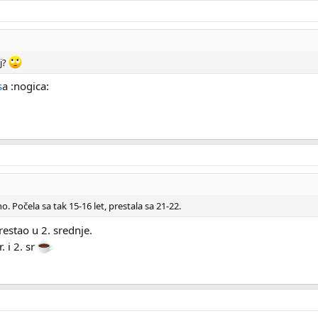
ej?
s
a :nogica:
o. Počela sa tak 15-16 let, prestala sa 21-22.
restao u 2. srednje.
. i 2. sr