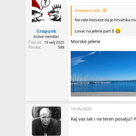
Sneeweis said:
Ne vele bezveze da je Hrvatska m
Cropunk
Lovac na jelene part II
Active member
Morske jelene
Član od
19 velj 2025
Poruka
588
19 ožu 2025
Kaj vas tak i na teren posalju?