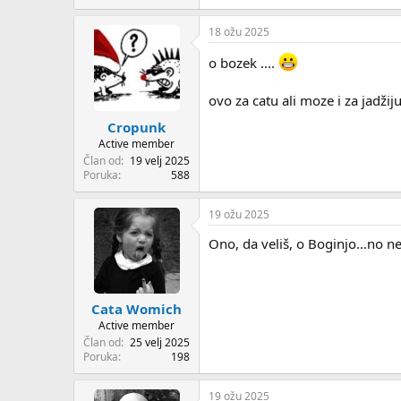
e
a
18 ožu 2025
c
t
o bozek ....
i
o
n
ovo za catu ali moze i za jadžiju
s
:
Cropunk
Active member
Član od
19 velj 2025
Poruka
588
19 ožu 2025
Ono, da veliš, o Boginjo...no n
Cata Womich
Active member
Član od
25 velj 2025
Poruka
198
19 ožu 2025