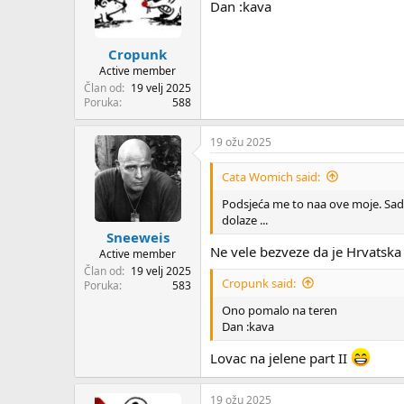
Dan :kava
Cropunk
Active member
Član od
19 velj 2025
Poruka
588
19 ožu 2025
Cata Womich said:
Podsjeća me to naa ove moje. Sad j
dolaze ...
Sneeweis
Ne vele bezveze da je Hrvatska
Active member
Član od
19 velj 2025
Cropunk said:
Poruka
583
Ono pomalo na teren
Dan :kava
Lovac na jelene part II
19 ožu 2025