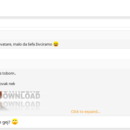
avatare, malo da šefa živciramo
 s tobom..
.ovak nek
Click to expand...
e gej?