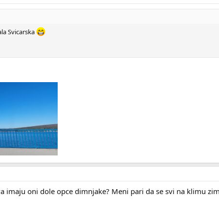
ala Svicarska
 Pa imaju oni dole opce dimnjake? Meni pari da se svi na klimu zim