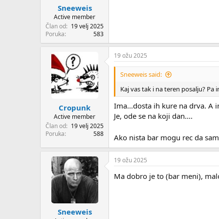
Sneeweis
Active member
Član od
19 velj 2025
Poruka
583
19 ožu 2025
Sneeweis said:
Kaj vas tak i na teren posalju? Pa 
Ima...dosta ih kure na drva. A im
Cropunk
Je, ode se na koji dan....
Active member
Član od
19 velj 2025
Poruka
588
Ako nista bar mogu rec da sam
19 ožu 2025
Ma dobro je to (bar meni), malo 
Sneeweis