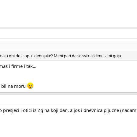
imaju oni dole opce dimnjake? Meni pari da se svi na klimu zimi griju
as i firme i tak...
 bil na moru
presjeci i otici iz Zg na koji dan, a jos i dnevnica pljucne (nadam