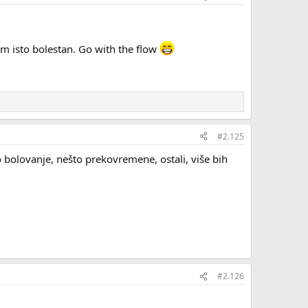
dem isto bolestan. Go with the flow
#2.125
o bolovanje, nešto prekovremene, ostali, više bih
#2.126