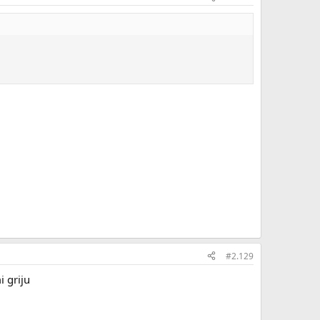
#2.129
i griju