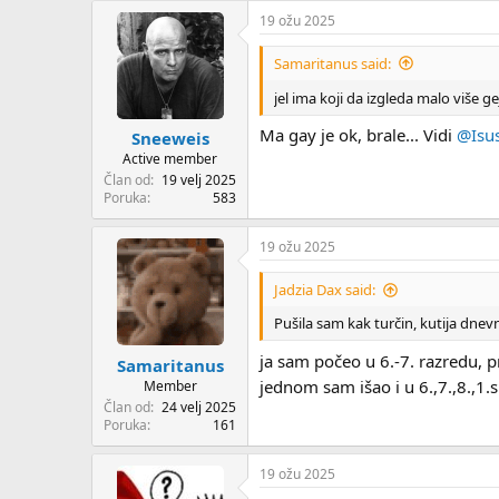
19 ožu 2025
Samaritanus said:
jel ima koji da izgleda malo više g
Ma gay je ok, brale... Vidi
@Isu
Sneeweis
Active member
Član od
19 velj 2025
Poruka
583
19 ožu 2025
Jadzia Dax said:
Pušila sam kak turčin, kutija dnevn
ja sam počeo u 6.-7. razredu, p
Samaritanus
jednom sam išao i u 6.,7.,8.,1.sr
Member
Član od
24 velj 2025
Poruka
161
19 ožu 2025