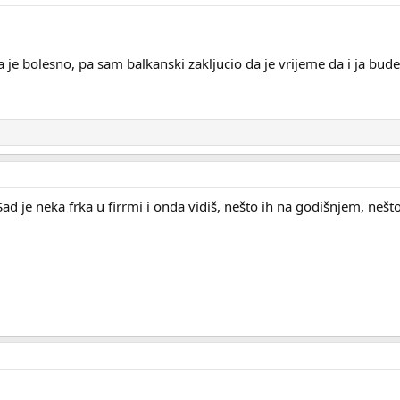
 da je bolesno, pa sam balkanski zakljucio da je vrijeme da i ja bu
d je neka frka u firrmi i onda vidiš, nešto ih na godišnjem, nešt