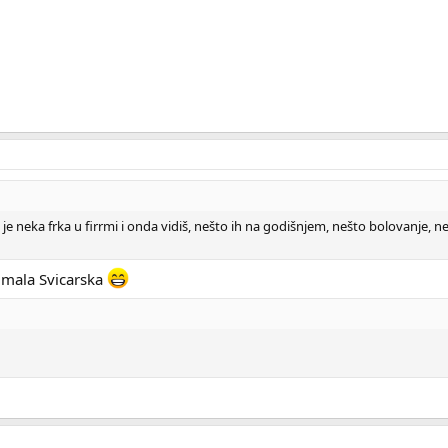
e neka frka u firrmi i onda vidiš, nešto ih na godišnjem, nešto bolovanje, neš
 mala Svicarska