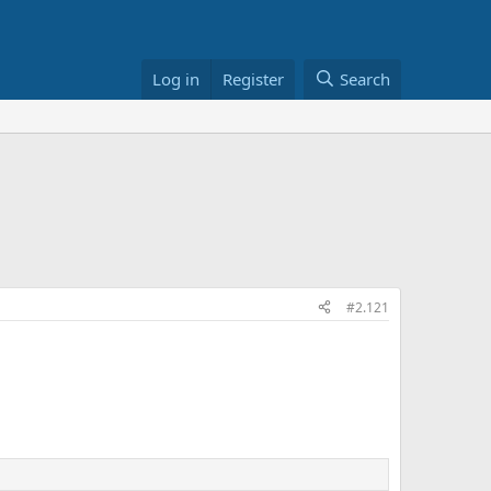
Log in
Register
Search
#2.121