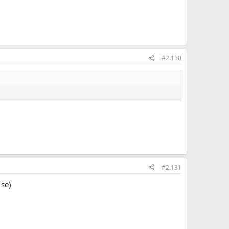
#2.130
#2.131
 se)