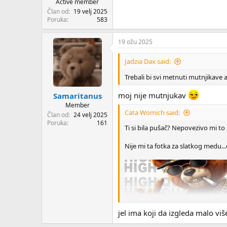
Active member
Član od
19 velj 2025
Poruka
583
19 ožu 2025
Jadzia Dax said:
Trebali bi svi metnuti mutnjikave 
moj nije mutnjukav
Samaritanus
Member
Cata Womich said:
Član od
24 velj 2025
Poruka
161
Ti si bila pušač? Nepovezivo mi to
Nije mi ta fotka za slatkog medu..
jel ima koji da izgleda malo viš