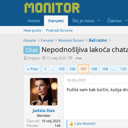
Home
Forumi
Što je novo
Članovi
New posts
Pretraži forume
Forumi
Forumi
Monitor forum
Baš razno
Nepodnošljiva lakoća chat
Chat
T
S
T
Freyya
17 velj 2025
chat
h
t
a
r
a
g
Prev
1
...
105
106
107
108
109
...
125
e
r
s
a
t
18 ožu 2025
d
d
s
a
Pušila sam kak turčin, kutija dn
t
t
a
e
r
t
Jadzia Dax
e
Member
r
Član od
19 velj 2025
Cata Womich
R
Poruka
144