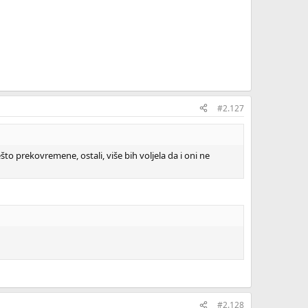
#2.127
to prekovremene, ostali, više bih voljela da i oni ne
#2.128