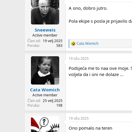
A ono, dobro jutro.
Pola ekipe s posla je prijavilo
Sneeweis
Active member
Član od
19 velj 2025
Cata Womich
R
Poruka
583
e
a
19 ožu 2025
c
t
Podsjeća me to naa ove moje. Sa
i
o
voljela da i oni ne dolaze ...
n
s
:
Cata Womich
Active member
Član od
25 velj 2025
Poruka
198
19 ožu 2025
Ono pomalo na teren