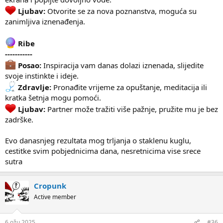
Ljubav:
Otvorite se za nova poznanstva, moguća su
zanimljiva iznenađenja.
Ribe
-----------
Posao:
Inspiracija vam danas dolazi iznenada, slijedite
svoje instinkte i ideje.
Zdravlje:
Pronađite vrijeme za opuštanje, meditacija ili
kratka šetnja mogu pomoći.
Ljubav:
Partner može tražiti više pažnje, pružite mu je bez
zadrške.
Evo danasnjeg rezultata mog trljanja o staklenu kuglu,
cestitke svim pobjednicima dana, nesretnicima vise srece
sutra
Cropunk
Active member
6 ožu 2025
#36