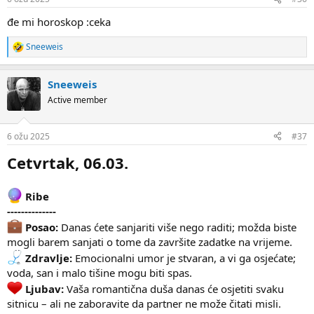
đe mi horoskop :ceka
Sneeweis
R
e
a
Sneeweis
c
t
Active member
i
o
n
6 ožu 2025
#37
s
:
Cetvrtak, 06.03.
Ribe
--------------
Posao:
Danas ćete sanjariti više nego raditi; možda biste
mogli barem sanjati o tome da završite zadatke na vrijeme.
Zdravlje:
Emocionalni umor je stvaran, a vi ga osjećate;
voda, san i malo tišine mogu biti spas.
Ljubav:
Vaša romantična duša danas će osjetiti svaku
sitnicu – ali ne zaboravite da partner ne može čitati misli.