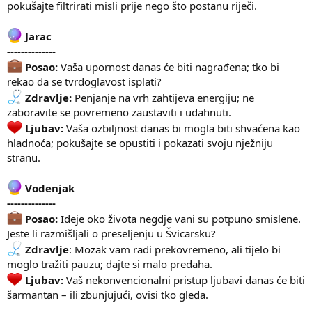
pokušajte filtrirati misli prije nego što postanu riječi.
Jarac
--------------
Posao:
Vaša upornost danas će biti nagrađena; tko bi
rekao da se tvrdoglavost isplati?
Zdravlje:
Penjanje na vrh zahtijeva energiju; ne
zaboravite se povremeno zaustaviti i udahnuti.
Ljubav:
Vaša ozbiljnost danas bi mogla biti shvaćena kao
hladnoća; pokušajte se opustiti i pokazati svoju nježniju
stranu.
Vodenjak
--------------
Posao:
Ideje oko života negdje vani su potpuno smislene.
Jeste li razmišljali o preseljenju u Švicarsku?
Zdravlje
: Mozak vam radi prekovremeno, ali tijelo bi
moglo tražiti pauzu; dajte si malo predaha.
Ljubav:
Vaš nekonvencionalni pristup ljubavi danas će biti
šarmantan – ili zbunjujući, ovisi tko gleda.