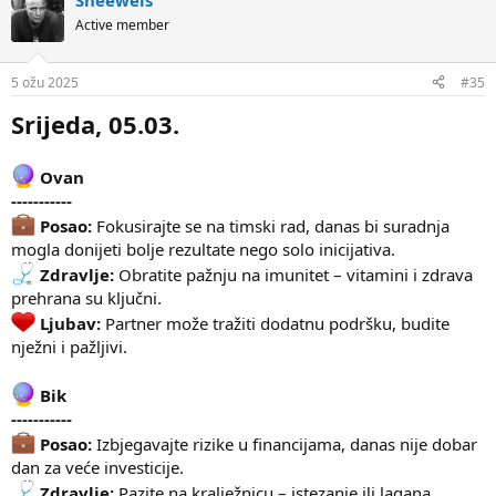
Sneeweis
Active member
5 ožu 2025
#35
Srijeda, 05.03.
Ovan
-----------
Posao:
Fokusirajte se na timski rad, danas bi suradnja
mogla donijeti bolje rezultate nego solo inicijativa.
Zdravlje:
Obratite pažnju na imunitet – vitamini i zdrava
prehrana su ključni.
Ljubav:
Partner može tražiti dodatnu podršku, budite
nježni i pažljivi.
Bik
-----------
Posao:
Izbjegavajte rizike u financijama, danas nije dobar
dan za veće investicije.
Zdravlje:
Pazite na kralježnicu – istezanje ili lagana