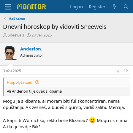
Log in
Register
Baš razno
Dnevni horoskop by vidoviti Sneeweis
T
S
Sneeweis
28 velj 2025
h
t
r
a
Anderlon
e
r
Administrator
a
t
d
d
s
a
3 ožu 2025
#21
t
t
a
e
Hippolyta said:
r
t
Ali Anderlon ti je ovak s Ribama
e
r
Mogu ja s Ribama, al moram biti ful skoncentriran, nema
opuštanja. Ak zezneš, a budeš sigurno, vadiš zalihu Mercija.
A kaj si ti Womichka, reklo bi se Blizanac?
Mogu i s njima.
A tko je ovdje Bik?