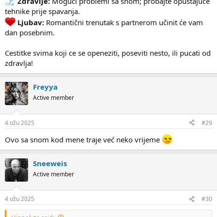
Zdravlje:
Mogući problemi sa snom; probajte opuštajuće
tehnike prije spavanja.
Ljubav:
Romantični trenutak s partnerom učinit će vam
dan posebnim.
Cestitke svima koji ce se openeziti, poseviti nesto, ili pucati od
zdravlja!
Freyya
Active member
4 ožu 2025
#29
Ovo sa snom kod mene traje već neko vrijeme
Sneeweis
Active member
4 ožu 2025
#30