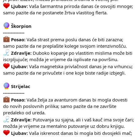
Ljubav:
Vaša šarmantna priroda danas će osvojiti mnoge;
samo pazite da ne postanete žrtva vlastitog flerta.
Škorpion
--------------
Posao:
Vaša strast prema poslu danas će biti zarazna;
samo pazite da ne preplašite kolege svojom intenzivnošću.
Zdravlje:
Duboko kopanje po vlastitim mislima može biti
iscrpljujuće; možda je vrijeme da isplivate na površinu.
Ljubav:
Vaša magnetska privlačnost danas je na vrhuncu;
samo pazite da ne privučete i one koje biste radije izbjegli.
Strijelac
--------------
Posao:
Vaša želja za avanturom danas bi mogla dovesti
do novih poslovnih prilika; samo pazite da ne završite
predaleko od ureda.
Zdravlje:
Putovanja su sjajna, ali i vaš kauč ima svoje čari;
možda je vrijeme za mentalno putovanje uz dobru knjigu.
Ljubav:
Vaša iskrenost danas bi mogla biti dvosjekli mač;