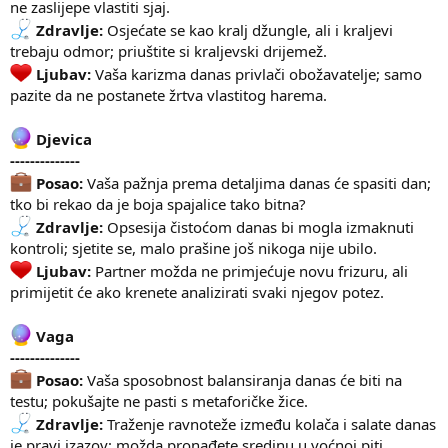
ne zaslijepe vlastiti sjaj.
Zdravlje:
Osjećate se kao kralj džungle, ali i kraljevi
trebaju odmor; priuštite si kraljevski drijemež.
Ljubav:
Vaša karizma danas privlači obožavatelje; samo
pazite da ne postanete žrtva vlastitog harema.
Djevica
--------------
Posao:
Vaša pažnja prema detaljima danas će spasiti dan;
tko bi rekao da je boja spajalice tako bitna?
Zdravlje:
Opsesija čistoćom danas bi mogla izmaknuti
kontroli; sjetite se, malo prašine još nikoga nije ubilo.
Ljubav:
Partner možda ne primjećuje novu frizuru, ali
primijetit će ako krenete analizirati svaki njegov potez.
Vaga
--------------
Posao:
Vaša sposobnost balansiranja danas će biti na
testu; pokušajte ne pasti s metaforičke žice.
Zdravlje:
Traženje ravnoteže između kolača i salate danas
je pravi izazov; možda pronađete sredinu u voćnoj piti.