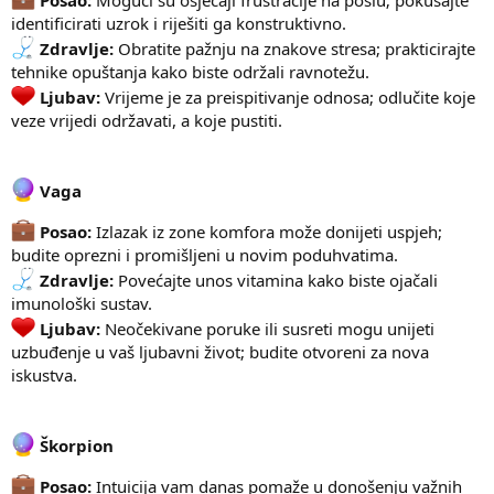
Posao:
Mogući su osjećaji frustracije na poslu; pokušajte
identificirati uzrok i riješiti ga konstruktivno.
Zdravlje:
Obratite pažnju na znakove stresa; prakticirajte
tehnike opuštanja kako biste održali ravnotežu.
Ljubav:
Vrijeme je za preispitivanje odnosa; odlučite koje
veze vrijedi održavati, a koje pustiti.
Vaga
Posao:
Izlazak iz zone komfora može donijeti uspjeh;
budite oprezni i promišljeni u novim poduhvatima.
Zdravlje:
Povećajte unos vitamina kako biste ojačali
imunološki sustav.
Ljubav:
Neočekivane poruke ili susreti mogu unijeti
uzbuđenje u vaš ljubavni život; budite otvoreni za nova
iskustva.
Škorpion
Posao:
Intuicija vam danas pomaže u donošenju važnih