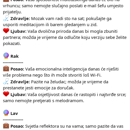
vrhuncu; samo nemojte slučajno poslati e-mail šefu umjesto
prijatelju.
Zdravlje:
Mozak vam radi sto na sat; pokušajte ga
usporiti meditacijom ili barem gledanjem u zid.
Ljubav:
Vaša dvolična priroda danas bi mogla zbuniti
partnera; možda je vrijeme da odlučite koju verziju sebe želite
pokazati.
Rak
--------------
Posao:
Vaša emocionalna inteligencija danas će riješiti
više problema nego što ih može stvoriti loš Wi-Fi.
Zdravlje:
Pazite na želudac; možda je vrijeme da
prestanete jesti emocije za doručak.
Ljubav:
Vaša osjetljivost danas će rastopiti i najtvrđe srce;
samo nemojte pretjerati s melodramom.
Lav
--------------
Posao:
Svjetla reflektora su na vama; samo pazite da vas