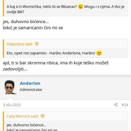
A kaj si ti Womichka, reklo bi se Blizanac?
Mogu i s njima. A tko je
ovdje Bik?
jes, duhovno bićence...
bikić je samarićanin čini mi se
Hippolyta said:
Eto, opet nisi zapamtio - Haribo Anderlone, Haribo!
ajd, ti si bar skromna ribica, ima ih koje teško možeš
zadovoljiti...
Anderlon
Administrator
3 ožu 2025
#24
Cata Womich said:
jes, duhovno bićence...
bikić je samarićanin čini mi se