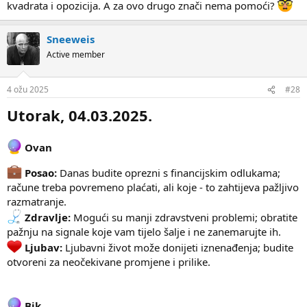
kvadrata i opozicija. A za ovo drugo znači nema pomoći?
Sneeweis
Active member
4 ožu 2025
#28
Utorak, 04.03.2025.
Ovan
Posao:
Danas budite oprezni s financijskim odlukama;
račune treba povremeno plaćati, ali koje - to zahtijeva pažljivo
razmatranje.
Zdravlje:
Mogući su manji zdravstveni problemi; obratite
pažnju na signale koje vam tijelo šalje i ne zanemarujte ih.
Ljubav:
Ljubavni život može donijeti iznenađenja; budite
otvoreni za neočekivane promjene i prilike.
Bik