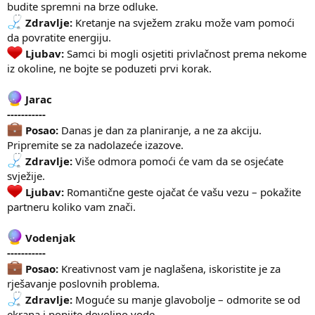
budite spremni na brze odluke.
Zdravlje:
Kretanje na svježem zraku može vam pomoći
da povratite energiju.
Ljubav:
Samci bi mogli osjetiti privlačnost prema nekome
iz okoline, ne bojte se poduzeti prvi korak.
Jarac
-----------
Posao:
Danas je dan za planiranje, a ne za akciju.
Pripremite se za nadolazeće izazove.
Zdravlje:
Više odmora pomoći će vam da se osjećate
svježije.
Ljubav:
Romantične geste ojačat će vašu vezu – pokažite
partneru koliko vam znači.
Vodenjak
-----------
Posao:
Kreativnost vam je naglašena, iskoristite je za
rješavanje poslovnih problema.
Zdravlje:
Moguće su manje glavobolje – odmorite se od
ekrana i popijte dovoljno vode.