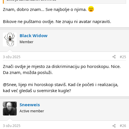
Znam, dobro znam... Sve najbolje o njima.
Bikove ne puštamo ovdje. Ne znaju ni avatar napraviti.
Black Widow
Member
3 ožu 2025
#25
Znači ovdje je mjesto za diskriminaciju po horoskopu. Nice.
Da znam, možda posluži.
@Snee, lijep mi horoskop staviš. Kad će početi i realizacija,
kad već gledaš u svemirske kugle?
Sneeweis
Active member
3 ožu 2025
#26