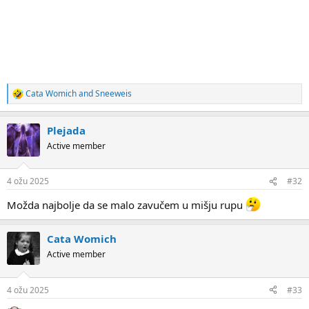
Cata Womich
and
Sneeweis
R
e
a
Plejada
c
t
Active member
i
o
n
4 ožu 2025
#32
s
:
Možda najbolje da se malo zavučem u mišju rupu
Cata Womich
Active member
4 ožu 2025
#33