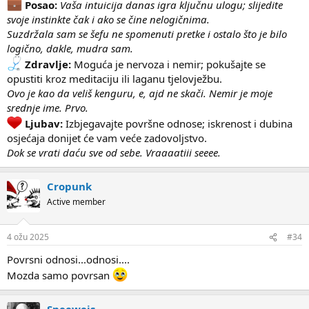
Posao:
Vaša intuicija danas igra ključnu ulogu; slijedite
svoje instinkte čak i ako se čine nelogičnima.
Suzdržala sam se šefu ne spomenuti pretke i ostalo što je bilo
logično, dakle, mudra sam.
Zdravlje:
Moguća je nervoza i nemir; pokušajte se
opustiti kroz meditaciju ili laganu tjelovježbu.
Ovo je kao da veliš kenguru, e, ajd ne skači. Nemir je moje
srednje ime. Prvo.
Ljubav:
Izbjegavajte površne odnose; iskrenost i dubina
osjećaja donijet će vam veće zadovoljstvo.
Dok se vrati daću sve od sebe. Vraaaatiii seeee.
Cropunk
Active member
4 ožu 2025
#34
Povrsni odnosi...odnosi....
Mozda samo povrsan