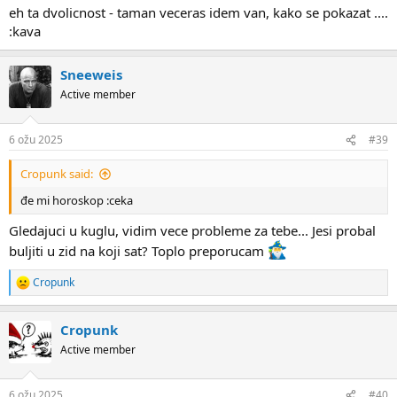
eh ta dvolicnost - taman veceras idem van, kako se pokazat ....
:kava
Sneeweis
Active member
6 ožu 2025
#39
Cropunk said:
đe mi horoskop :ceka
Gledajuci u kuglu, vidim vece probleme za tebe... Jesi probal
buljiti u zid na koji sat? Toplo preporucam
Cropunk
R
e
a
Cropunk
c
t
Active member
i
o
n
6 ožu 2025
#40