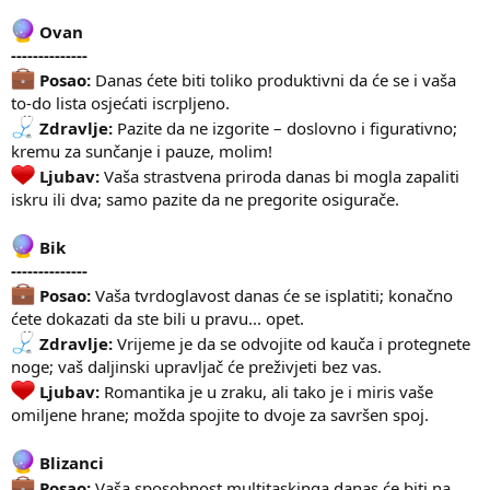
Ovan
--------------
Posao:
Danas ćete biti toliko produktivni da će se i vaša
to-do lista osjećati iscrpljeno.
Zdravlje:
Pazite da ne izgorite – doslovno i figurativno;
kremu za sunčanje i pauze, molim!
Ljubav:
Vaša strastvena priroda danas bi mogla zapaliti
iskru ili dva; samo pazite da ne pregorite osigurače.
Bik
--------------
Posao:
Vaša tvrdoglavost danas će se isplatiti; konačno
ćete dokazati da ste bili u pravu... opet.
Zdravlje:
Vrijeme je da se odvojite od kauča i protegnete
noge; vaš daljinski upravljač će preživjeti bez vas.
Ljubav:
Romantika je u zraku, ali tako je i miris vaše
omiljene hrane; možda spojite to dvoje za savršen spoj.
Blizanci
Posao:
Vaša sposobnost multitaskinga danas će biti na