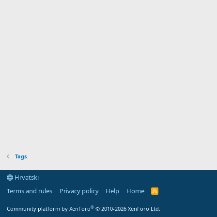
Tags
Hrvatski
Terms and rules
Privacy policy
Help
Home
R
S
S
®
Community platform by XenForo
© 2010-2026 XenForo Ltd.