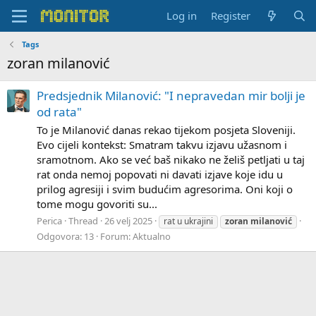
Log in
Register
Tags
zoran milanović
Predsjednik Milanović: "I nepravedan mir bolji je
od rata"
To je Milanović danas rekao tijekom posjeta Sloveniji.
Evo cijeli kontekst: Smatram takvu izjavu užasnom i
sramotnom. Ako se već baš nikako ne želiš petljati u taj
rat onda nemoj popovati ni davati izjave koje idu u
prilog agresiji i svim budućim agresorima. Oni koji o
tome mogu govoriti su...
Perica
Thread
26 velj 2025
rat u ukrajini
zoran
milanović
Odgovora: 13
Forum:
Aktualno