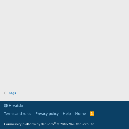
Tags
Hrvatski
Terms and rules
Privacy policy
Help
Home
R
S
S
®
Community platform by XenForo
© 2010-2026 XenForo Ltd.