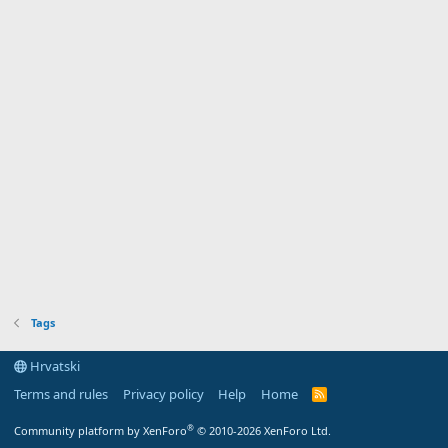
Tags
Hrvatski
Terms and rules
Privacy policy
Help
Home
R
S
S
®
Community platform by XenForo
© 2010-2026 XenForo Ltd.