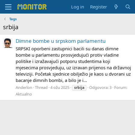
Log in
Register
Tags
srbija
Dimne bombe u srpskom parlamentu
SRPSKI oporbeni zastupnici bacili su danas dimne
bombe u parlamentu prosvjedujući protiv vladine
politike i izražavajući potporu studentima koji
mjesecima prosvjeduju, uz izravan prijenos na državnoj
televiziji. Početak sjednice obilježio je kaos u dvorani uz
bacanje dimnih bombi, a bilo je i...
Anderlon
Thread
4 ožu 2025
Odgovora: 3
Forum:
srbija
Aktualno