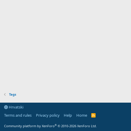
Tags
Hrvatski
Terms and rules
Privacy policy
Help
Home
R
S
S
®
Community platform by XenForo
© 2010-2026 XenForo Ltd.