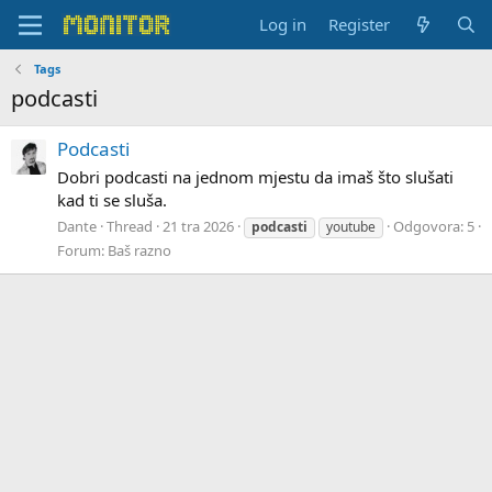
Log in
Register
Tags
podcasti
Podcasti
Dobri podcasti na jednom mjestu da imaš što slušati
kad ti se sluša.
Dante
Thread
21 tra 2026
Odgovora: 5
podcasti
youtube
Forum:
Baš razno