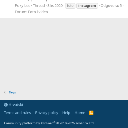
Puky Lee
Thread
3 lis 2020
Odgovora: 5
foto
instagram
Forum:
Foto i video
Tags
Hrvatski
Terms and rules
Privacy policy
Help
Home
R
S
S
®
Community platform by XenForo
© 2010-2026 XenForo Ltd.