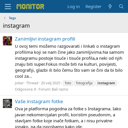
Log in
Register
Tags
instagram
Zanimljivi instagram profili
U ovoj temi možemo razgovarati i linkati o instagram
profilima koji se nam čine jako zanimljivima.Na samom
instagramu postoje tisuće i tisuće profila,a neki od njih
znaju biti super.Fokus može biti na kulturi, povijesti,
geografiji, glazbi ili bilo čemu što vam se čini da bi bilo
cool za...
Joker
Thread
20 velj 2025
foto
fotografija
instagram
Odgovora: 8
Forum:
Baš razno
Vaše instagram fotke
Ova je platforma pogodna za fotke s Instagrama. Iako
javan nekomercijalan profil, koristim pseudonim, a
stavljam fotke koje inače fotkam, a i nisu privatne
ionako, pa da isprobamo kako ide.