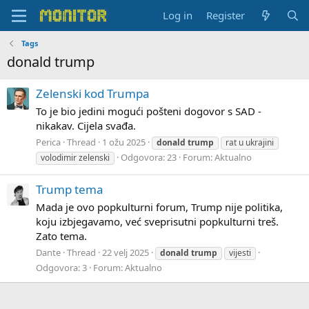
Log in
Register
Tags
donald trump
Zelenski kod Trumpa
To je bio jedini mogući pošteni dogovor s SAD -
nikakav. Cijela svađa.
Perica
Thread
1 ožu 2025
donald
trump
rat u ukrajini
Odgovora: 23
Forum:
Aktualno
volodimir zelenski
Trump tema
Mada je ovo popkulturni forum, Trump nije politika,
koju izbjegavamo, već sveprisutni popkulturni treš.
Zato tema.
Dante
Thread
22 velj 2025
donald
trump
vijesti
Odgovora: 3
Forum:
Aktualno