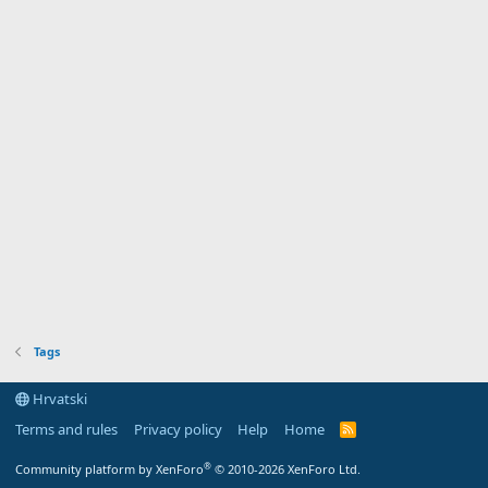
Tags
Hrvatski
Terms and rules
Privacy policy
Help
Home
R
S
S
®
Community platform by XenForo
© 2010-2026 XenForo Ltd.