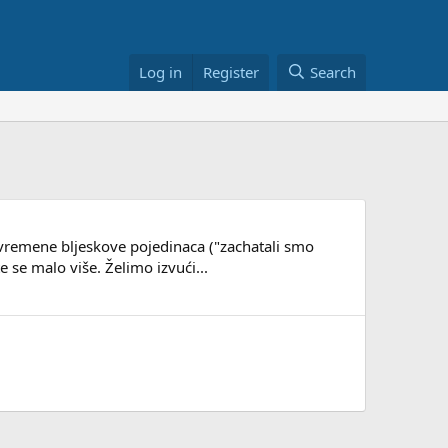
Log in
Register
Search
povremene bljeskove pojedinaca ("zachatali smo
 se malo više. Želimo izvući...