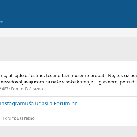
ma, ali ajde u Testing, testing fazi možemo probati. No, tek uz 
la nezadovoljavajućom za naše visoke kriterije. Uglavnom, potrudite
2.487
Forum:
Baš razno
 je instagramuša ugasila Forum.hr
Forum:
Baš razno