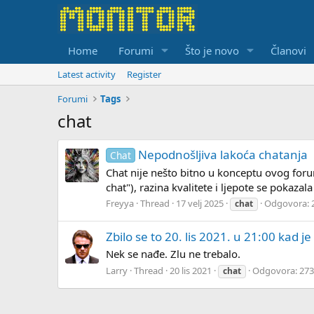
Home
Forumi
Što je novo
Članovi
Latest activity
Register
Forumi
Tags
chat
Nepodnošljiva lakoća chatanja
Chat
Chat nije nešto bitno u konceptu ovog foru
chat"), razina kvalitete i ljepote se pokaza
Freyya
Thread
17 velj 2025
Odgovora: 
chat
Zbilo se to 20. lis 2021. u 21:00 kad
Nek se nađe. Zlu ne trebalo.
Larry
Thread
20 lis 2021
Odgovora: 273
chat